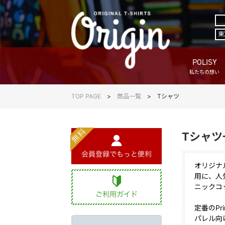
東
POLISY
私たちの想い
TOP PAGE
商品一覧
Tシャツ
Tシャツ
オリジナ
用に、人
ニックコ
定番のPr
パレル向