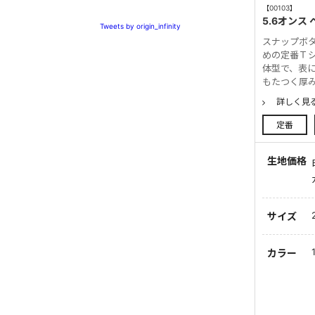
【00103】
5.6オンス
Tweets by origin_infinity
スナップボ
めの定番Ｔシ
体型で、表に
もたつく厚
詳しく見
定番
生地価格
サイズ
カラー