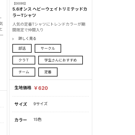
【00095】
5.6オンス ヘビーウェイトリミテッドカ
ラーTシャツ
ー
気
人気の定番Tシャツにトレンドカラーが期
と
間限定で仲間入り
ー
詳しく見る
部活
サークル
クラＴ
学生さんにおすすめ
チーム
定番
生地価格
￥620
9サイズ
サイズ
15色
カラー