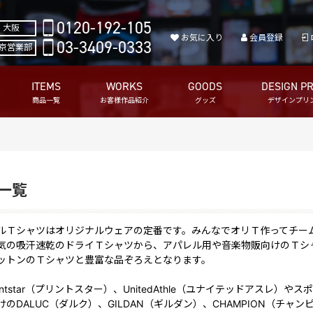
0120-192-105
大阪
お気に入り
会員登録
03-3409-0333
京営業部
ITEMS
WORKS
GOODS
DESIGN PR
商品一覧
お客様作品紹介
グッズ
デザインプリ
一覧
ルＴシャツはオリジナルウェアの定番です。みんなでオリＴ作ってチー
気の吸汗速乾のドライＴシャツから、アパレル用や音楽物販向けのＴシ
ットンのＴシャツと豊富な品ぞろえとなります。
intstar（プリントスター）、UnitedAthle（ユナイテッドアスレ）
けのDALUC（ダルク）、GILDAN（ギルダン）、CHAMPION（チ