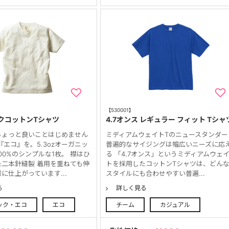
【530001】
クコットンTシャツ
4.7オンス レギュラー フィット Tシャ
ちょっと良いことはじめません
ミディアムウェイトTのニュースタンダー
『エコ』を。5.3ozオーガニッ
普遍的なサイジングは幅広いニーズに応
00%のシンプルな1枚。 襟はひ
る 「4.7オンス」というミディアムウェ
二本針縫製 着用を重ねても伸
トを採用したコットンTシャツは、どん
に仕上がっています...
スタイルにも合わせやすい普遍...
る
詳しく見る
ック・エコ
エコ
チーム
カジュアル