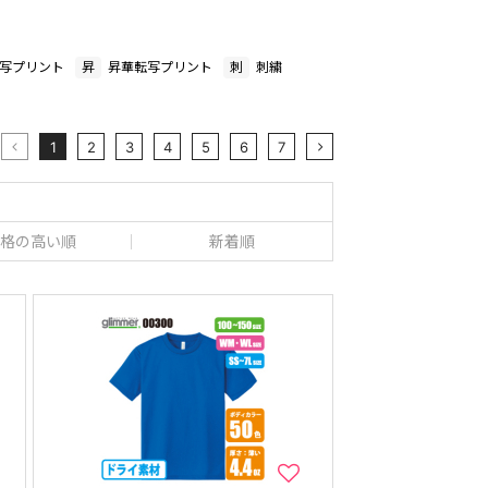
写プリント
昇
昇華転写プリント
刺
刺繍
1
2
3
4
5
6
7
格の高い順
新着順