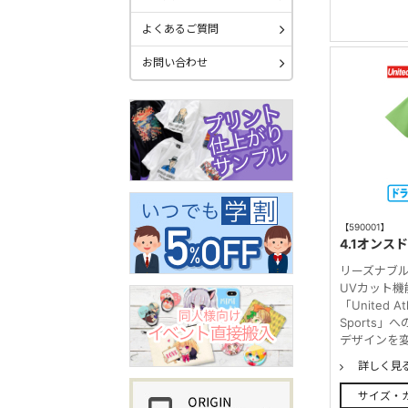
よくあるご質問
お問い合わせ
【590001】
4.1オン
リーズナブ
UVカット
「United A
Sports
デザインを変
詳しく見
サイズ・