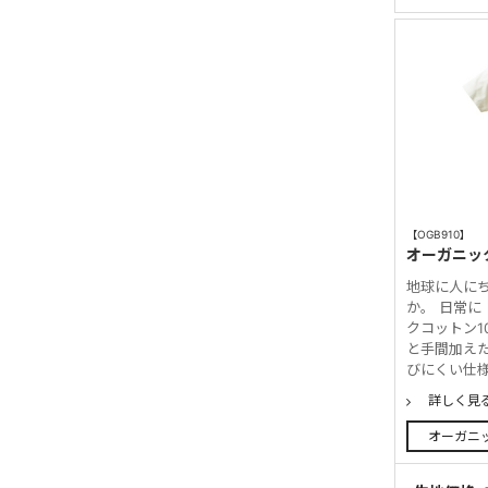
【OGB910】
オーガニッ
地球に人に
か。 日常に
クコットン1
と手間加えた
びにくい仕様
詳しく見
オーガニ