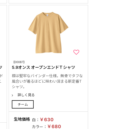
【00087】
ツ
5.9オンス オープンエンドＴシャツ
ド
襟は堅牢なバインダー仕様。無骨でタフな
え
風合いが着るほどに味わい深まる新定番T
イ
シャツ。
な
詳しく見る
チーム
生地価格
￥630
白：
￥680
カラー：