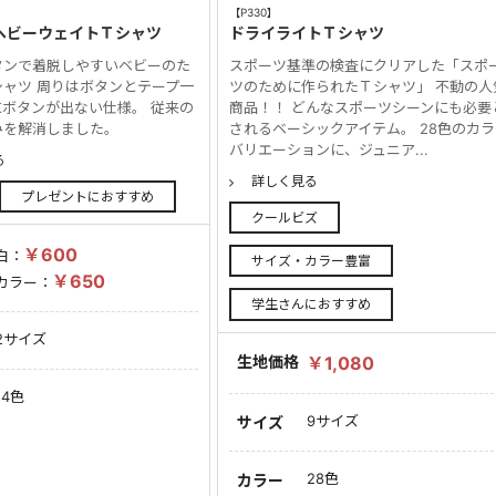
【P330】
 ヘビーウェイトＴシャツ
ドライライトＴシャツ
タンで着脱しやすいベビーのた
スポーツ基準の検査にクリアした「スポ
ャツ 周りはボタンとテープ一
ツのために作られたＴシャツ」 不動の人
ボタンが出ない仕様。 従来の
商品！！ どんなスポーツシーンにも必要
みを解消しました。
されるベーシックアイテム。 28色のカラ
バリエーションに、ジュニア...
る
詳しく見る
プレゼントにおすすめ
クールビズ
￥600
白：
サイズ・カラー豊富
￥650
カラー：
学生さんにおすすめ
2サイズ
生地価格
￥1,080
14色
9サイズ
サイズ
28色
カラー