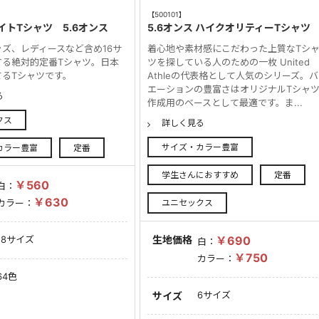
【500101】
イトTシャツ 5.6オンス
5.6オンス ハイクオリティーTシャツ
ズ、レディースなど含め16サ
着心地や素材感にこだわった上質なTシ
する絶対的定番Tシャツ。日本
ツを探している人のための一枚 United
てるTシャツです。
Athleの代表格として人気のシリーズ。
エーションの豊富さはオリジナルTシャ
る
作成用のベースとして最適です。ま...
クス
詳しく見る
サイズ・カラー豊富
カラー豊富
定番
学生さんにおすすめ
定番
￥560
白：
￥630
ユニセックス
カラー：
生地価格
￥690
18サイズ
白：
￥750
カラー：
64色
6サイズ
サイズ