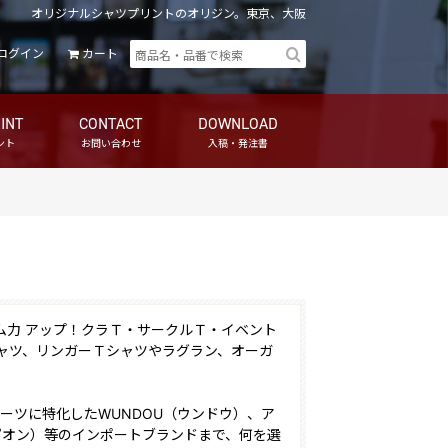
オリジナルシャツプリントのオリジン。東京、大阪
ログイン
カート
INT
CONTACT
DOWNLOAD
ント
お問い合わせ
入稿・発注書
ム力 アップ！クラＴ・サークルＴ・イベント
ャツ、リンガーＴシャツやラグラン、オーガ
やスポーツに特化したWUNDOU（ウンドウ）、ア
ャンピオン）等のインポートブランドまで、何を選