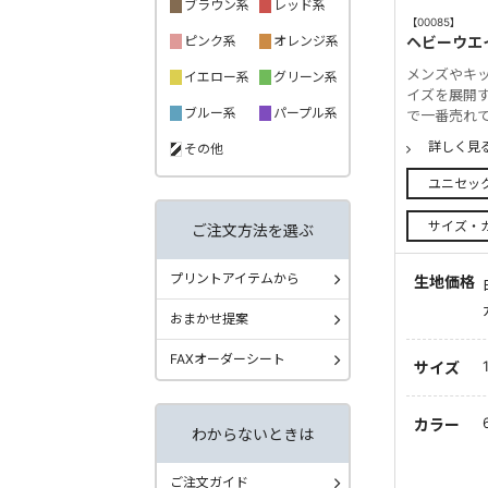
ブラウン系
レッド系
【00085】
ピンク系
オレンジ系
ヘビーウエ
メンズやキッ
イエロー系
グリーン系
イズを展開
ブルー系
パープル系
で一番売れ
詳しく見
その他
ユニセッ
サイズ・
ご注文方法を選ぶ
プリントアイテムから
生地価格
おまかせ提案
FAXオーダーシート
サイズ
カラー
わからないときは
ご注文ガイド