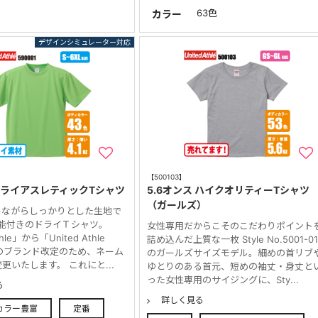
63色
カラー
【500103】
スドライアスレティックTシャツ
5.6オンス ハイクオリティーTシャツ
（ガールズ）
ルながらしっかりとした生地で
機能付きのドライＴシャツ。
女性専用だからこそのこだわりポイント
thle」から「United Athle
詰め込んだ上質な一枚 Style No.5001-0
」へのブランド改定のため、ネーム
のガールズサイズモデル。細めの首リブ
更いたします。 これにと...
ゆとりのある首元、短めの袖丈・身丈と
った女性専用のサイジングに、Sty...
る
詳しく見る
カラー豊富
定番