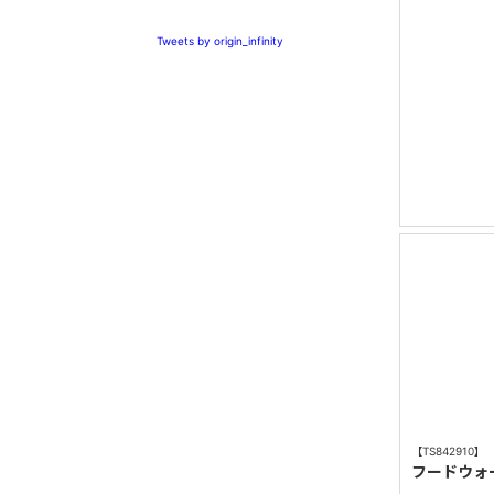
Tweets by origin_infinity
【TS842910】
フードウォ