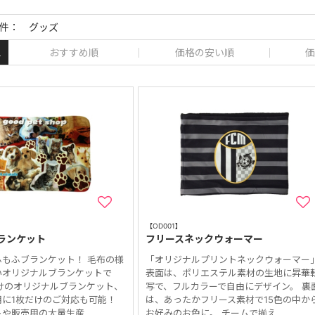
件： グッズ
おすすめ順
価格の安い順
価
え
【OD001】
ランケット
フリースネックウォーマー
ふもふブランケット！ 毛布の様
「オリジナルプリントネックウォーマー
いオリジナルブランケットで
表面は、ポリエステル素材の生地に昇華
けのオリジナルブランケット、
写で、フルカラーで自由にデザイン。 裏
用に1枚だけのご対応も可能！
は、あったかフリース素材で15色の中か
や販売用の大量生産...
お好みのお色に。 チームで揃え...