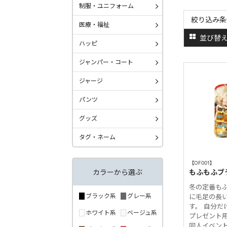
制服・ユニフォーム
絞り込み条
医療・福祉
並び替
ハッピ
ジャンパー・コート
ジャージ
パンツ
グッズ
タグ・ネーム
【OF001】
カラーから選ぶ
もふもふブ
冬の定番も
ブラック系
グレー系
に毛足の長
す。 自分だ
ホワイト系
ベージュ系
プレゼント
同人イベント