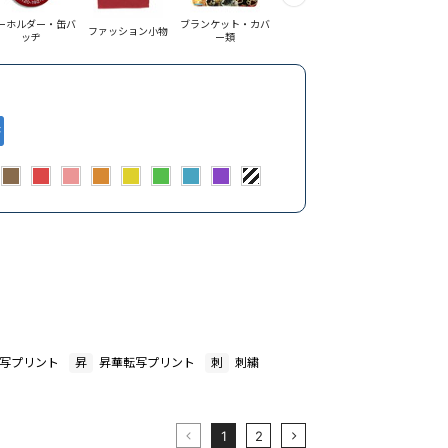
・缶バ
ブランケット・カバ
マグカップ・プレー
ファッション小物
ー類
ト
写プリント
昇
昇華転写プリント
刺
刺繍
1
2