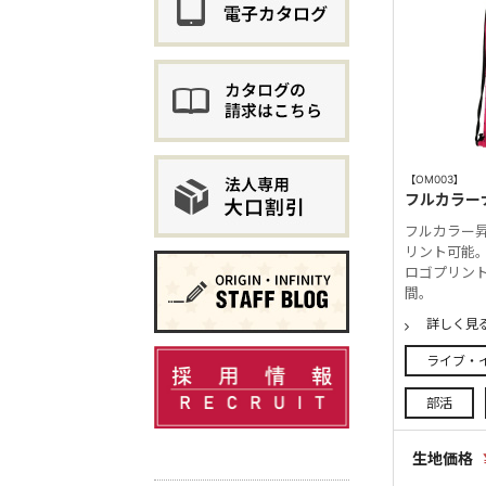
【OM003】
フルカラー
フルカラー
リント可能
ロゴプリント
間。
詳しく見
ライブ・
部活
生地価格