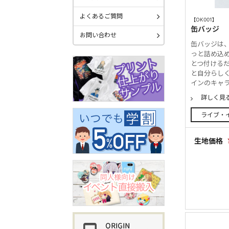
よくあるご質問
【OK001】
缶バッジ
お問い合わせ
缶バッジは、
っと詰め込
とつ付ける
と自分らし
インのキャラ
詳しく見
ライブ・
生地価格