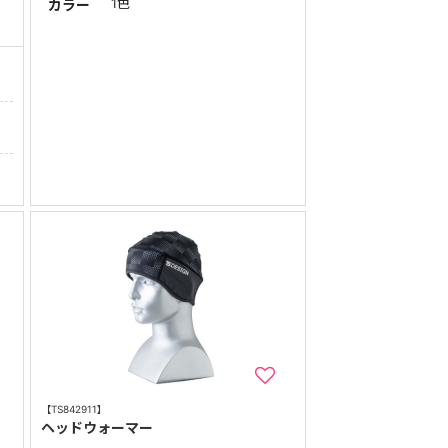
1色
カラー
【TS842911】
ヘッドウォーマー