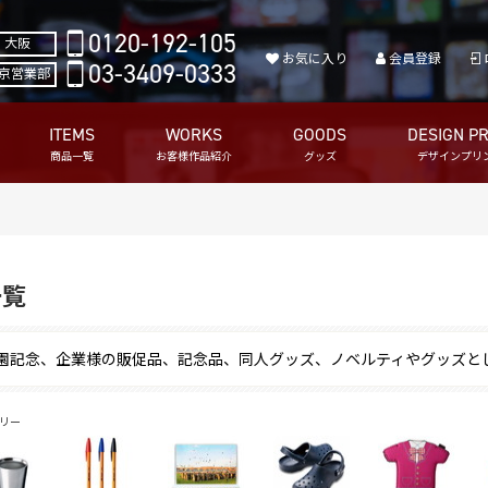
0120-192-105
大阪
お気に入り
会員登録
03-3409-0333
京営業部
ITEMS
WORKS
GOODS
DESIGN PR
商品一覧
お客様作品紹介
グッズ
デザインプリ
一覧
園記念、企業様の販促品、記念品、同人グッズ、ノベルティやグッズと
リー