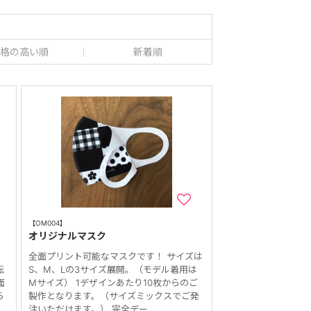
格の高い順
新着順
【OM004】
オリジナルマスク
」
全面プリント可能なマスクです！ サイズは
転
S、M、Lの3サイズ展開。（モデル着用は
面
Mサイズ） 1デザインあたり10枚からのご
ら
製作となります。（サイズミックスでご発
注いただけます。） 完全デー...