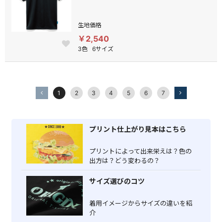
生地価格
￥2,540
3色
6サイズ
1
2
3
4
5
6
7
プリント仕上がり見本はこちら
プリントによって出来栄えは？色の
出方は？どう変わるの？
サイズ選びのコツ
着用イメージからサイズの違いを紹
介