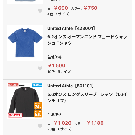
￥690
￥750
白：
カラー：
4色
5サイズ
United Athle【423001】
6.2オンス オープンエンド フェードウォッ
シュ Tシャツ
生地価格
￥1,500
10色
5サイズ
United Athle【501101】
5.6オンス ロングスリーブ Tシャツ（1.6イ
ンチリブ）
生地価格
￥1,020
￥1,180
白：
カラー：
23色
6サイズ