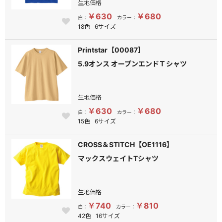
生地価格
￥630
￥680
白：
カラー：
18色
6サイズ
Printstar【00087】
5.9オンス オープンエンドＴシャツ
生地価格
￥630
￥680
白：
カラー：
15色
6サイズ
CROSS＆STITCH【OE1116】
マックスウェイトTシャツ
生地価格
￥740
￥810
白：
カラー：
42色
16サイズ