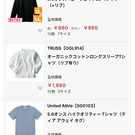
（+リブ）
生地価格
￥860
￥960
白：
カラー：
15色
7サイズ
TRUSS【OGL914】
オーガニックコットンロングスリーブTシ
ャツ（リブ有り）
生地価格
￥1,880
10色
5サイズ
United Athle【500105】
5.6オンス ハイクオリティー Tシャツ（テ
ィア アウェイ タグ）
生地価格