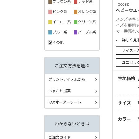
ブラウン系
レッド系
【00085】
ヘビーウエ
ピンク系
オレンジ系
メンズやキッ
イエロー系
グリーン系
イズを展開
で一番売れ
ブルー系
パープル系
詳しく見
その他
サイズ・
ユニセッ
ご注文方法を選ぶ
生地価格
プリントアイテムから
おまかせ提案
FAXオーダーシート
サイズ
カラー
わからないときは
ご注文ガイド