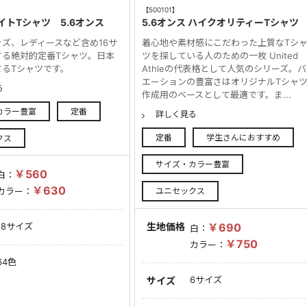
【500101】
イトTシャツ 5.6オンス
5.6オンス ハイクオリティーTシャツ
ズ、レディースなど含め16サ
着心地や素材感にこだわった上質なTシ
する絶対的定番Tシャツ。日本
ツを探している人のための一枚 United
てるTシャツです。
Athleの代表格として人気のシリーズ。
エーションの豊富さはオリジナルTシャ
る
作成用のベースとして最適です。ま...
カラー豊富
定番
詳しく見る
定番
学生さんにおすすめ
クス
サイズ・カラー豊富
￥560
白：
￥630
ユニセックス
カラー：
生地価格
￥690
18サイズ
白：
￥750
カラー：
64色
6サイズ
サイズ