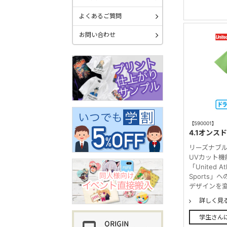
よくあるご質問
お問い合わせ
【590001】
4.1オン
リーズナブ
UVカット
「United A
Sports
デザインを変
詳しく見
学生さん