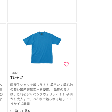
【T301】
Tシャツ
ヘ
国産Ｔシャツを着よう！！ 柔らかく着心地
自
の良い国産天竺素材を使用。 品質の良さ
び
は、これぞジャパンクウォリティ！！ 子供
な
から大人まで、みんなで着られる嬉しい１
４サイズ展開
詳しく見る