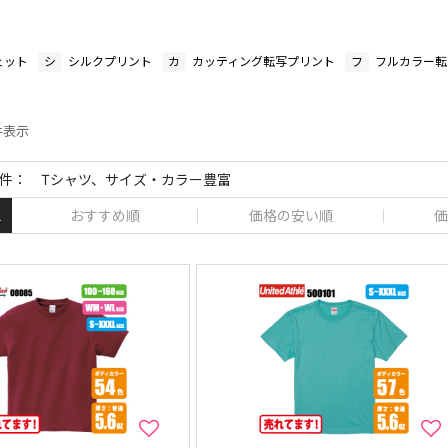
ェット
シ
シルクプリント
カ
カッティング転写プリント
フ
フルカラー転
 件表示
件： Tシャツ、サイズ・カラー豊富
おすすめ順
価格の安い順
価
え