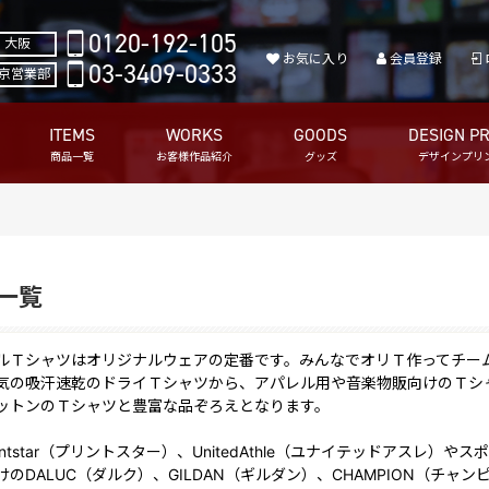
0120-192-105
大阪
お気に入り
会員登録
03-3409-0333
京営業部
ITEMS
WORKS
GOODS
DESIGN PR
商品一覧
お客様作品紹介
グッズ
デザインプリ
一覧
ルＴシャツはオリジナルウェアの定番です。みんなでオリＴ作ってチー
気の吸汗速乾のドライＴシャツから、アパレル用や音楽物販向けのＴシ
ットンのＴシャツと豊富な品ぞろえとなります。
intstar（プリントスター）、UnitedAthle（ユナイテッドアスレ）
けのDALUC（ダルク）、GILDAN（ギルダン）、CHAMPION（チ