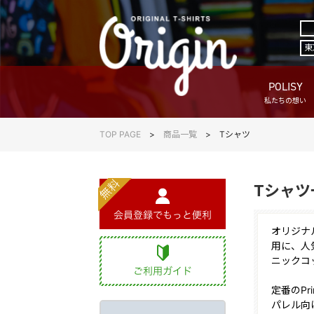
東
POLISY
私たちの想い
TOP PAGE
商品一覧
Tシャツ
Tシャツ
オリジナ
用に、人
ニックコ
定番のPr
パレル向