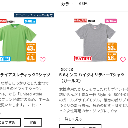
63色
カラー
【500103】
スドライアスレティックTシャツ
5.6オンス ハイクオリティーTシャツ
（ガールズ）
ルながらしっかりとした生地で
機能付きのドライＴシャツ。
女性専用だからこそのこだわりポイント
thle」から「United Athle
詰め込んだ上質な一枚 Style No.5001-0
」へのブランド改定のため、ネーム
のガールズサイズモデル。細めの首リブ
更いたします。 これにと...
ゆとりのある首元、短めの袖丈・身丈と
った女性専用のサイジングに、Sty...
る
詳しく見る
におすすめ
定番