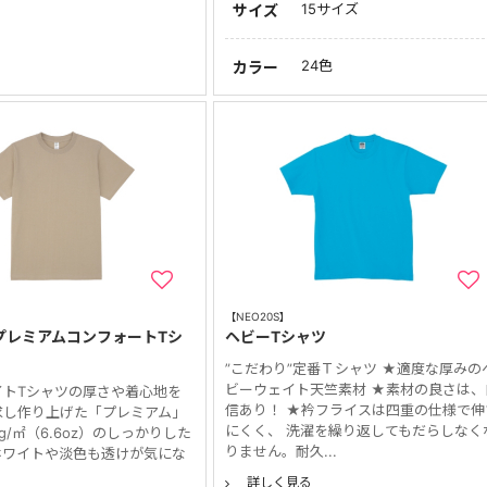
15サイズ
サイズ
24色
カラー
【NEO20S】
 プレミアムコンフォートTシ
ヘビーTシャツ
”こだわり”定番Ｔシャツ ★適度な厚みの
ビーウェイト天竺素材 ★素材の良さは、
イトTシャツの厚さや着心地を
信あり！ ★衿フライスは四重の仕様で伸
求し作り上げた「プレミアム」
にくく、 洗濯を繰り返してもだらしなく
5g/㎡（6.6oz）のしっかりした
りません。耐久...
ホワイトや淡色も透けが気にな
詳しく見る