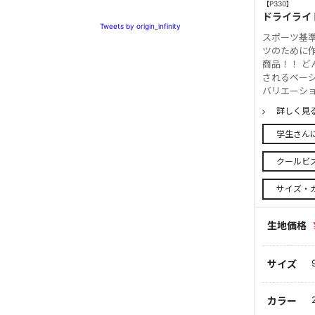
【P330】
ドライライ
Tweets by origin_infinity
スポーツ基
ツのために
商品！！ ど
されるベーシ
バリエーショ
詳しく見
学生さん
クールビ
サイズ・
生地価格
サイズ
カラー