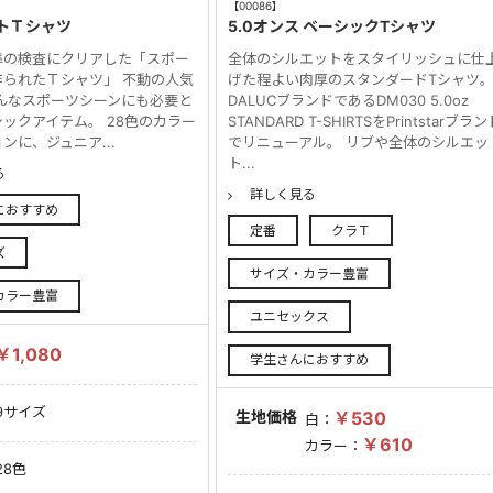
【00086】
トＴシャツ
5.0オンス ベーシックTシャツ
準の検査にクリアした「スポー
全体のシルエットをスタイリッシュに仕
作られたＴシャツ」 不動の人気
げた程よい肉厚のスタンダードTシャツ
んなスポーツシーンにも必要と
DALUCブランドであるDM030 5.0oz
ックアイテム。 28色のカラー
STANDARD T-SHIRTSをPrintstarブラ
ンに、ジュニア...
でリニューアル。 リブや全体のシルエッ
ト...
る
詳しく見る
におすすめ
定番
クラＴ
ズ
サイズ・カラー豊富
カラー豊富
ユニセックス
￥1,080
学生さんにおすすめ
9サイズ
生地価格
￥530
白：
￥610
カラー：
28色