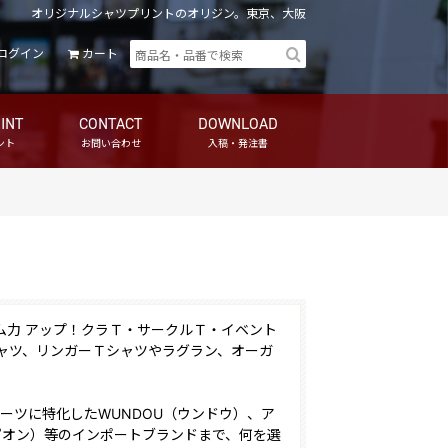
オリジナルシャツプリントのオリジン。東京、大阪
ログイン
カート
INT
CONTACT
DOWNLOAD
ント
お問い合わせ
入稿・発注書
ム力 アップ！クラＴ・サークルＴ・イベント
ャツ、リンガーＴシャツやラグラン、オーガ
やスポーツに特化したWUNDOU（ウンドウ）、ア
ャンピオン）等のインポートブランドまで、何を選