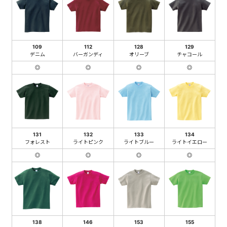
109
112
128
129
デニム
バーガンディ
オリーブ
チャコール
◎
◎
◎
◎
131
132
133
134
フォレスト
ライトピンク
ライトブルー
ライトイエロー
◎
◎
◎
◎
138
146
153
155