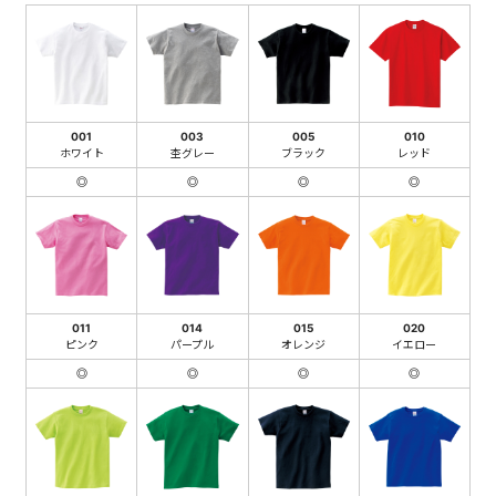
001
003
005
010
ホワイト
杢グレー
ブラック
レッド
◎
◎
◎
◎
011
014
015
020
ピンク
パープル
オレンジ
イエロー
◎
◎
◎
◎