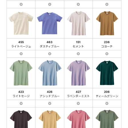
◎
◎
◎
◎
455
463
151
236
ライトベージュ
ダスティブルー
セメント
コヨーテ
◎
◎
◎
◎
423
426
427
206
ライトセージ
アシッドブルー
ラベンダーミスト
ティールグリーン
◎
◎
◎
◎