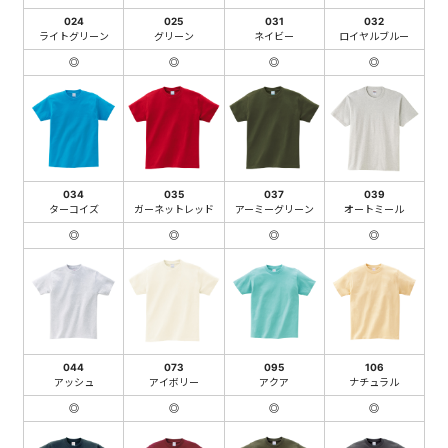
024
025
031
032
ライトグリーン
グリーン
ネイビー
ロイヤルブルー
◎
◎
◎
◎
034
035
037
039
ターコイズ
ガーネットレッド
アーミーグリーン
オートミール
◎
◎
◎
◎
044
073
095
106
アッシュ
アイボリー
アクア
ナチュラル
◎
◎
◎
◎