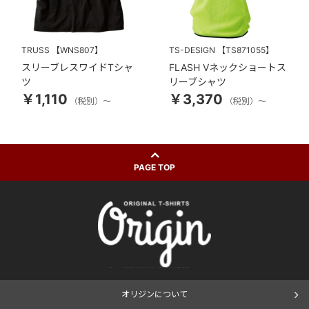
TRUSS
【WNS807】
TS-DESIGN
【TS871055】
スリーブレスワイドTシャ
FLASH Vネックショートス
ツ
リーブシャツ
￥1,110
￥3,370
（税別）～
（税別）～
PAGE TOP
オリジンについて