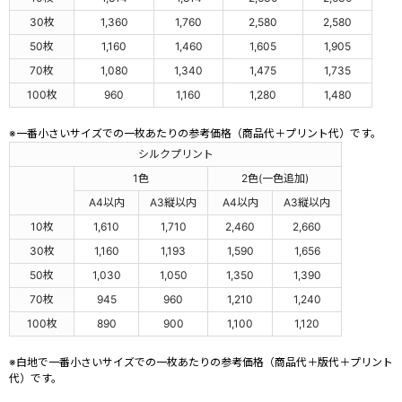
30枚
1,360
1,760
2,580
2,580
50枚
1,160
1,460
1,605
1,905
70枚
1,080
1,340
1,475
1,735
100枚
960
1,160
1,280
1,480
※一番小さいサイズでの一枚あたりの参考価格（商品代＋プリント代）です。
シルクプリント
1色
2色(一色追加)
A4以内
A3縦以内
A4以内
A3縦以内
10枚
1,610
1,710
2,460
2,660
30枚
1,160
1,193
1,590
1,656
50枚
1,030
1,050
1,350
1,390
70枚
945
960
1,210
1,240
100枚
890
900
1,100
1,120
※白地で一番小さいサイズでの一枚あたりの参考価格（商品代＋版代＋プリント
代）です。