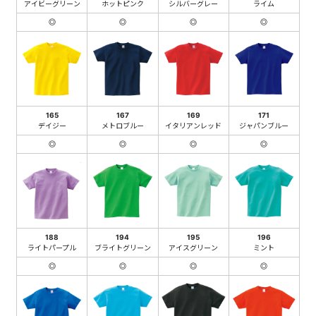
アイビーグリーン
ホットピンク
シルバーグレー
ライム
◎
◎
◎
◎
165
167
169
171
デイジー
メトロブルー
イタリアンレッド
ジャパンブルー
◎
◎
◎
◎
188
194
195
196
ライトパープル
ブライトグリーン
アイスグリーン
ミント
◎
◎
◎
◎