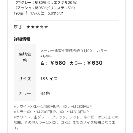
（杢グレー：綿80％ポリエステル20％）
（アッシュ：綿95％ポリエステル5％）
190g/㎡ 17/-天竺 5.6オンス
厚さ：
★★★☆☆
詳細情報
メーカー希望小売価格:白
¥1,100
カラー
生地価
¥1,200
格
￥560
￥630
白：
カラー：
サイズ
18サイズ
カラー
64色
※ホワイトXXL～は150円UP、4XL～は280円UP
※カラーXXL〜は200円UP、4XL～は310円UP
※ホワイト、杢グレー、ブラック、レッド、ネイビーは5XLまでの
展開、その他カラーはXXXL（3XL）までのサイズ展開となりま
す。