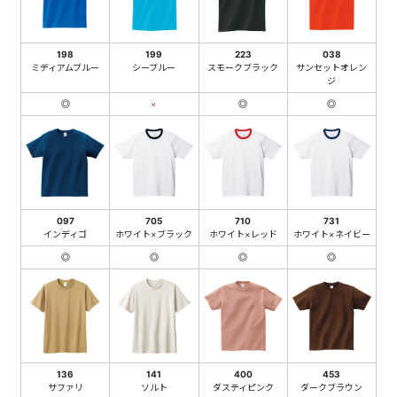
198
199
223
038
ミディアムブルー
シーブルー
スモークブラック
サンセットオレン
ジ
◎
×
◎
◎
097
705
710
731
インディゴ
ホワイト×ブラック
ホワイト×レッド
ホワイト×ネイビー
◎
◎
◎
◎
136
141
400
453
サファリ
ソルト
ダスティピンク
ダークブラウン