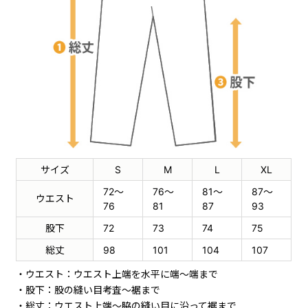
サイズ
S
M
L
XL
72～
76～
81～
87～
ウエスト
76
81
87
93
股下
72
73
74
75
総丈
98
101
104
107
ウエスト：ウエスト上端を水平に端～端まで
股下：股の縫い目考査～裾まで
総丈：ウエスト上端～脇の縫い目に沿って裾まで