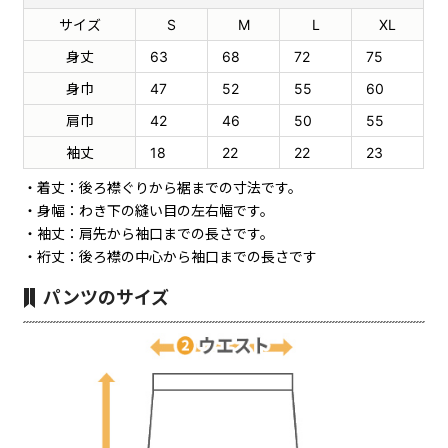
サイズ
S
M
L
XL
身丈
63
68
72
75
身巾
47
52
55
60
肩巾
42
46
50
55
袖丈
18
22
22
23
着丈：後ろ襟ぐりから裾までの寸法です。
身幅：わき下の縫い目の左右幅です。
袖丈：肩先から袖口までの長さです。
裄丈：後ろ襟の中心から袖口までの長さです
パンツのサイズ