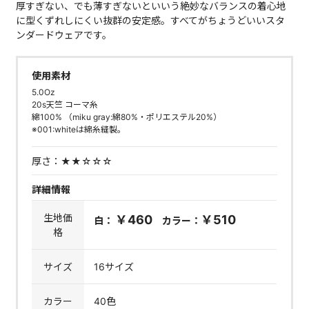
厚すぎない、でも薄すぎないといいう絶妙なバランスの着心地
に型くずれしにくい抜群の安定感。すべてがちょうどいいスタ
ンダードウェアです。
使用素材
5.0Oz
20s天竺 コーマ糸
綿100% （miku gray:綿80%・ポリエステル20%）
※001:whiteは綿糸縫製。
厚さ：
★★☆☆☆
詳細情報
生地価
￥460
￥510
白：
カラー：
格
サイズ
16サイズ
カラー
40色