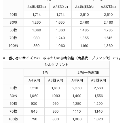
A4縦横以内
A3縦以内
A4縦横以内
A3縦以内
10枚
1,714
1,714
2,510
2,510
30枚
1,260
1,660
2,460
2,460
50枚
1,060
1,360
1,485
1,785
70枚
980
1,240
1,355
1,615
100枚
860
1,060
1,160
1,360
※一番小さいサイズでの一枚あたりの参考価格（商品代＋プリント代）です。
シルクプリント
1色
2色(一色追加)
A4以内
A3縦以内
A4以内
A3縦以内
10枚
1,510
1,610
2,360
2,560
30枚
1,060
1,093
1,490
1,556
50枚
930
950
1,250
1,290
70枚
845
860
1,110
1,140
100枚
790
800
1,000
1,020