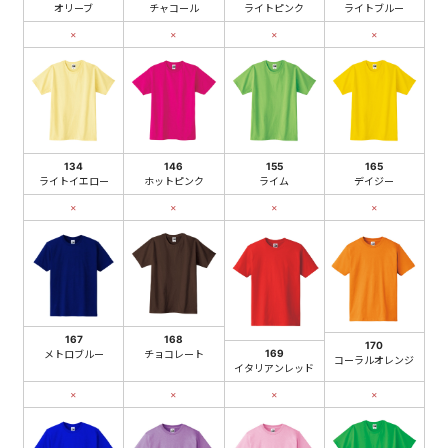
オリーブ
チャコール
ライトピンク
ライトブルー
×
×
×
×
134
146
155
165
ライトイエロー
ホットピンク
ライム
デイジー
×
×
×
×
167
168
170
169
メトロブルー
チョコレート
コーラルオレンジ
イタリアンレッド
×
×
×
×