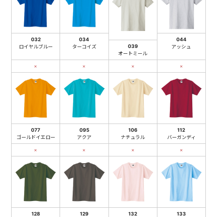
032
034
044
039
ロイヤルブルー
ターコイズ
アッシュ
オートミール
×
×
×
×
077
095
106
112
ゴールドイエロー
アクア
ナチュラル
バーガンディ
×
×
×
×
128
129
132
133