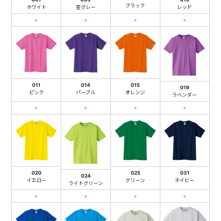
ブラック
ホワイト
杢グレー
レッド
×
×
×
×
011
014
015
019
ピンク
パープル
オレンジ
ラベンダー
×
×
×
×
020
025
031
024
イエロー
グリーン
ネイビー
ライトグリーン
×
×
×
×