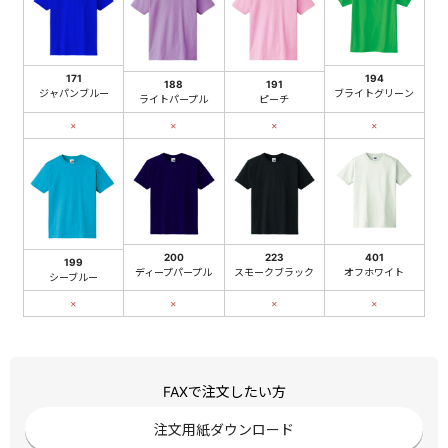
171
194
188
191
ジャパンブルー
ブライトグリーン
ライトパープル
ピーチ
×
×
×
×
200
223
401
199
ディープパープル
スモークブラック
オフホワイト
シーブルー
×
×
×
×
FAXで注文したい方
注文用紙ダウンロード