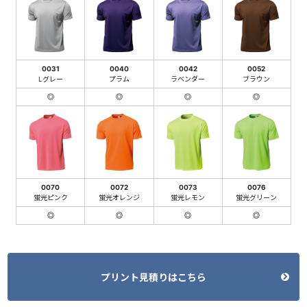
0031
0040
0042
0052
Lグレー
プラム
ラベンダー
ブラウン
◎
◎
◎
◎
0070
0072
0073
0076
蛍光ピンク
蛍光オレンジ
蛍光レモン
蛍光グリーン
◎
◎
◎
◎
プリント見積りはこちら