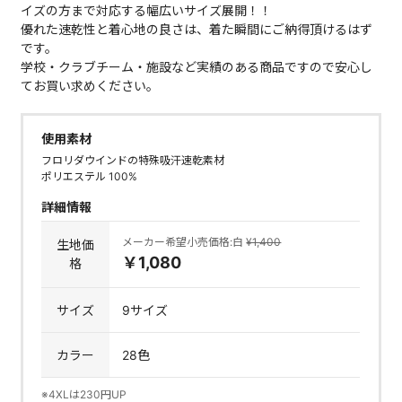
イズの方まで対応する幅広いサイズ展開！！
優れた速乾性と着心地の良さは、着た瞬間にご納得頂けるはず
です。
学校・クラブチーム・施設など実績のある商品ですので安心し
てお買い求めください。
使用素材
フロリダウインドの特殊吸汗速乾素材
ポリエステル 100%
詳細情報
メーカー希望小売価格:白
¥1,400
生地価
￥1,080
格
サイズ
9サイズ
カラー
28色
※4XLは230円UP