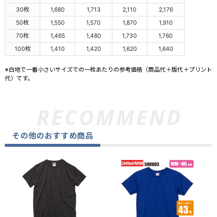
30枚
1,680
1,713
2,110
2,176
50枚
1,550
1,570
1,870
1,910
70枚
1,465
1,480
1,730
1,760
100枚
1,410
1,420
1,620
1,640
※白地で一番小さいサイズでの一枚あたりの参考価格（商品代＋版代＋プリント
代）です。
その他のおすすめ商品