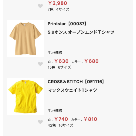
￥2,980
7色
4サイズ
Printstar【00087】
5.9オンス オープンエンドＴシャツ
生地価格
￥630
￥680
白：
カラー：
15色
6サイズ
CROSS＆STITCH【OE1116】
マックスウェイトTシャツ
生地価格
￥740
￥810
白：
カラー：
42色
16サイズ