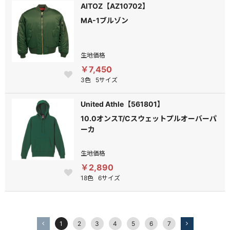
AITOZ【AZ10702】
MA-1ブルゾン
生地価格
￥7,450
3色
5サイズ
United Athle【561801】
10.0オンスT/Cスウェットプルオーバーパ
ーカ
生地価格
￥2,890
18色
6サイズ
1
2
3
4
5
6
7