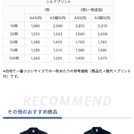
シルクプリント
1色
2色(一色追加)
A4以内
A3縦以内
A4以内
A3縦以内
10枚
1,960
2,060
2,810
3,010
30枚
1,510
1,543
1,940
2,006
50枚
1,380
1,400
1,700
1,740
70枚
1,295
1,310
1,560
1,590
100枚
1,240
1,250
1,450
1,470
※白地で一番小さいサイズでの一枚あたりの参考価格（商品代＋版代＋プリント
代）です。
その他のおすすめ商品