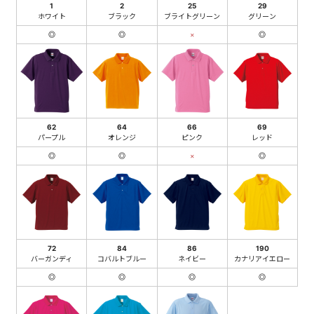
1
2
25
29
ホワイト
ブラック
ブライトグリーン
グリーン
◎
◎
×
◎
62
64
66
69
パープル
オレンジ
ピンク
レッド
◎
◎
×
◎
72
84
86
190
バーガンディ
コバルトブルー
ネイビー
カナリアイエロー
◎
◎
◎
◎