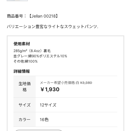
商品番号：【Jellan 00218】
バリエーション豊宮なライトなスウェットパンツ.
使用素材
285g/m²（8.4oz）裏毛
杢グレー:綿90%ポリエステル10%
その他:綿100%
詳細情報
メーカー希望小売価格:白
¥3,380
生地価
￥1,930
格
サイズ
12サイズ
カラー
16色