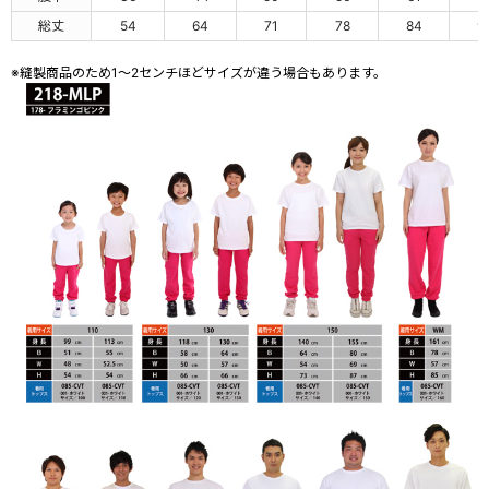
総丈
54
64
71
78
84
9
※縫製商品のため1～2センチほどサイズが違う場合もあります。