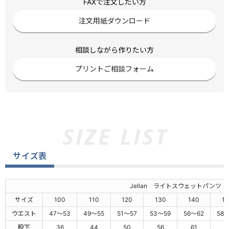
FAXで注文したい方
注文用紙ダウンロード
相談しながら作りたい方
プリントご相談フォーム
サイズ表
Jellan ライトスウェットパンツ
サイズ
100
110
120
130
140
15
ウエスト
47～53
49～55
51～57
53～59
56～62
58
股下
36
44
50
56
61
6