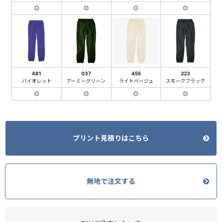
◎
◎
◎
◎
481
037
455
223
バイオレット
アーミーグリーン
ライトベージュ
スモークブラック
◎
◎
◎
◎
プリント見積りはこちら
無地で注文する