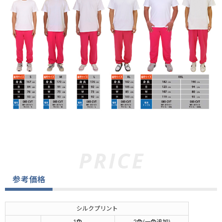
参考価格
シルクプリント
1色
2色(一色追加)