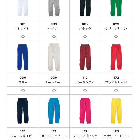
001
003
005
029
ホワイト
杢グレー
ブラック
ケリーグリーン
◎
◎
◎
◎
030
039
112
172
ブルー
オートミール
バーガンディ
ブライトレッド
◎
◎
◎
◎
174
175
178
182
ディープネイビー
オーシャンブルー
フラミンゴピンク
カナリアイエロー