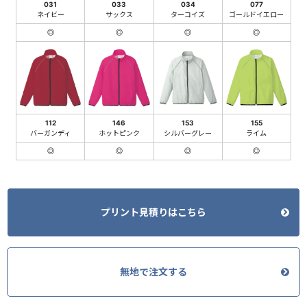
031
033
034
077
ネイビー
サックス
ターコイズ
ゴールドイエロー
◎
◎
◎
◎
112
146
153
155
バーガンディ
ホットピンク
シルバーグレー
ライム
◎
◎
◎
◎
プリント見積りはこちら
無地で注文する