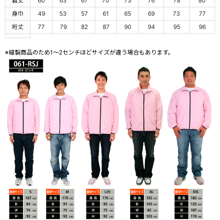
着丈
60
63
67
70
73
76
78
80
身巾
49
53
57
61
65
69
73
77
裄丈
77
79
82
87
90
94
95
96
※縫製商品のため1～2センチほどサイズが違う場合もあります。