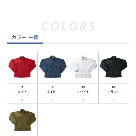
カラー 一覧
3
8
15
16
レッド
ネイビー
ホワイト
ブラック
×
×
×
×