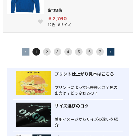
生地価格
￥2,760
12色
8サイズ
1
2
3
4
5
6
7
プリント仕上がり見本はこちら
プリントによって出来栄えは？色の
出方は？どう変わるの？
サイズ選びのコツ
着用イメージからサイズの違いを紹
介