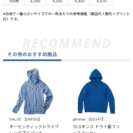
100枚
4,240
4,250
4,450
4,470
※白地で一番小さいサイズでの一枚あたりの参考価格（商品代＋版代＋プリント
代）です。
その他のおすすめ商品
DALUC
【DM105】
glimmer
【00347】
オーセンティックトライブ
10.0オンス ドライ裏フリ
レンドプルパーカ
ースパーカー