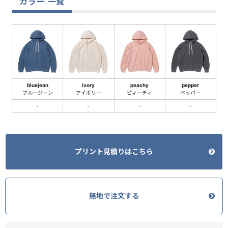
カラー 一覧
bluejean
ivory
peachy
pepper
ブルージーン
アイボリー
ピィーチィ
ペッパー
-
-
-
-
プリント見積りはこちら
無地で注文する