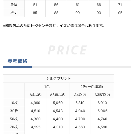
身幅
51
56
61
66
71
裄丈
85
88
90
93
95
※縫製商品のため1～2センチほどサイズが違う場合もあります。
参考価格
シルクプリント
1色
2色(一色追加)
A4以内
A3縦以内
A4以内
A3縦以内
10枚
4,960
5,060
5,810
6,010
30枚
4,510
4,543
4,940
5,006
50枚
4,380
4,400
4,700
4,740
70枚
4,295
4,310
4,560
4,590