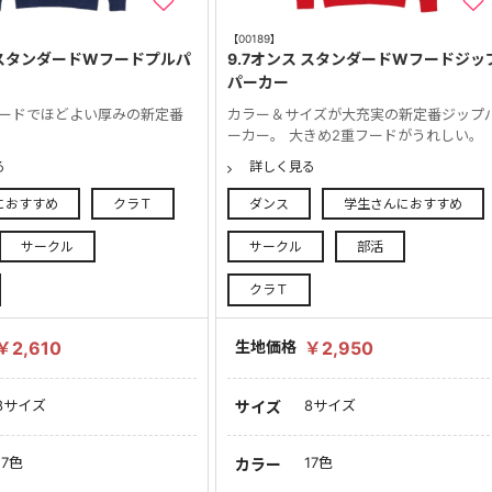
【00189】
 スタンダードWフードプルパ
9.7オンス スタンダードWフードジッ
パーカー
フードでほどよい厚みの新定番
カラー＆サイズが大充実の新定番ジップ
ーカー。 大きめ2重フードがうれしい。
る
詳しく見る
におすすめ
クラＴ
ダンス
学生さんにおすすめ
サークル
サークル
部活
クラＴ
￥2,610
生地価格
￥2,950
8サイズ
8サイズ
サイズ
17色
17色
カラー