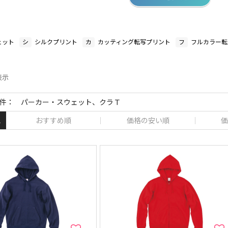
ェット
シ
シルクプリント
カ
カッティング転写プリント
フ
フルカラー転
表示
件： パーカー・スウェット、クラＴ
おすすめ順
価格の安い順
価
え