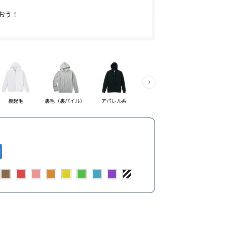
おう！
プルオーバーパーカ
裏起毛
裏毛（裏パイル）
アパレル系
ー