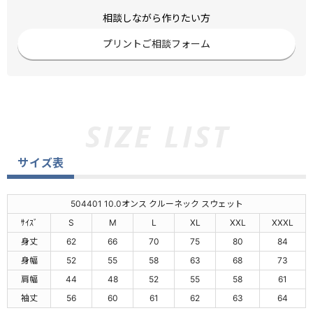
相談しながら作りたい方
プリントご相談フォーム
サイズ表
504401 10.0オンス クルーネック スウェット
ｻｲｽﾞ
S
M
L
XL
XXL
XXXL
身丈
62
66
70
75
80
84
身幅
52
55
58
63
68
73
肩幅
44
48
52
55
58
61
袖丈
56
60
61
62
63
64