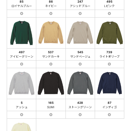
85
86
247
495
ロイヤルブルー
ネイビー
アシッドブルー
Lピンク
◎
◎
◎
◎
497
537
545
739
アイビーグリーン
サンドカーキ
サンドベージュ
ライトオリーブ
◎
◎
◎
◎
5
165
428
87
アッシュ
SUMI
ストーングリーン
インディゴ
◎
◎
◎
◎