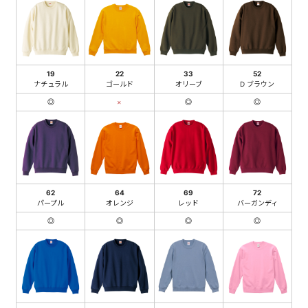
19
22
33
52
ナチュラル
ゴールド
オリーブ
D ブラウン
◎
×
◎
◎
62
64
69
72
パープル
オレンジ
レッド
バーガンディ
◎
◎
◎
◎