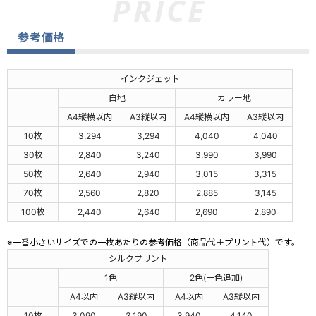
参考価格
インクジェット
白地
カラー地
A4縦横以内
A3縦以内
A4縦横以内
A3縦以内
10枚
3,294
3,294
4,040
4,040
30枚
2,840
3,240
3,990
3,990
50枚
2,640
2,940
3,015
3,315
70枚
2,560
2,820
2,885
3,145
100枚
2,440
2,640
2,690
2,890
※一番小さいサイズでの一枚あたりの参考価格（商品代＋プリント代）です。
シルクプリント
1色
2色(一色追加)
A4以内
A3縦以内
A4以内
A3縦以内
10枚
3,090
3,190
3,940
4,140