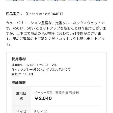
商品番号：【United Athle 504401】
カラーバリエーション豊富な、定番クルーネックスウェットで
す。※5017、5037とセットアップを組むことは可能でございま
すが、上下にて商品の色が完全に合わない可能性がございま
す。予めご理解の上ご購入くださいますようお願い申し上げま
す。
使用素材
綿100% 32s×10s セミコーマ糸
ミックスグレー:綿90%、ポリエステル10%
裏地:パイル仕様
詳細情報
メーカー希望小売価格:白
¥3,680
生地価
￥2,040
格
サイズ
6サイズ