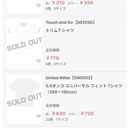
￥310
￥350
白：
カラー：
8色
5サイズ
Touch and Go【SS1050】
トリムＴシャツ
生地価格
￥770
6色
9サイズ
United Athle【540002】
5.0オンス ユニバーサル フィット Tシャツ
〈100～160cm〉
生地価格
￥630
￥720
白：
カラー：
22色
7サイズ