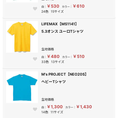
￥530
￥610
白：
カラー：
24色
15サイズ
LIFEMAX【MS1141】
5.3オンス ユーロTシャツ
生地価格
￥480
￥510
白：
カラー：
33色
13サイズ
M's PROJECT【NEO20S】
ヘビーTシャツ
生地価格
￥1,300
￥1,430
白：
カラー：
14色
11サイズ