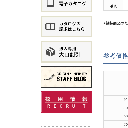
袖丈
※縫製商品の
参考価
1
3
5
7