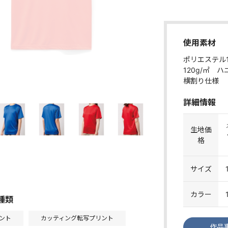
使用素材
ポリエステル1
120g/㎡ 
横割り仕様
詳細情報
生地価
格
サイズ
カラー
種類
ント
カッティング転写プリント
作品