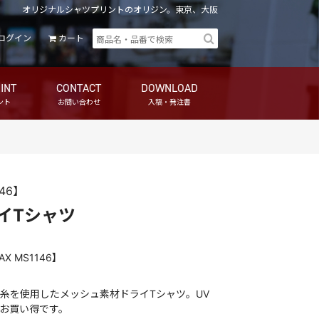
オリジナルシャツプリントのオリジン。東京、大阪
ログイン
カート
INT
CONTACT
DOWNLOAD
ント
お問い合わせ
入稿・発注書
146】
イTシャツ
AX
MS1146
】
糸を使用したメッシュ素材ドライTシャツ。UV
お買い得です。