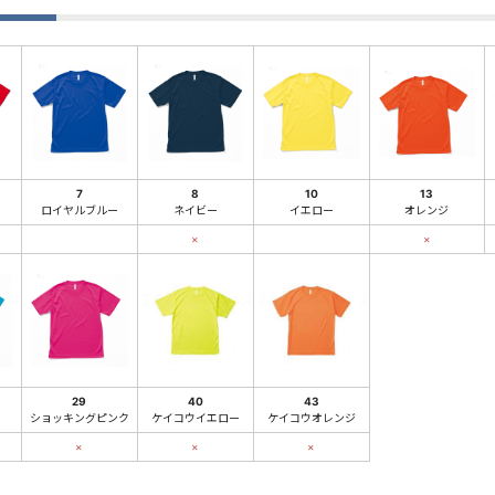
7
8
10
13
ロイヤルブルー
ネイビー
イエロー
オレンジ
×
×
29
40
43
ショッキングピンク
ケイコウイエロー
ケイコウオレンジ
×
×
×