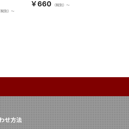
￥660
（税別）～
（税別）～
わせ方法