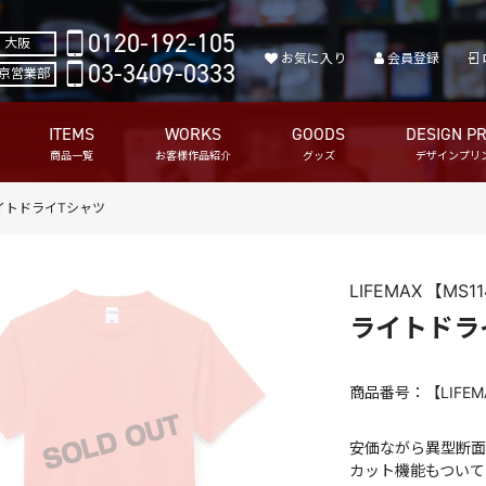
0120-192-105
大阪
お気に入り
会員登録
03-3409-0333
京営業部
ITEMS
WORKS
GOODS
DESIGN PR
商品一覧
お客様作品紹介
グッズ
デザインプリ
イトドライTシャツ
LIFEMAX
【MS1
ライトドラ
商品番号：【LIFEM
安価ながら異型断面
カット機能もついて