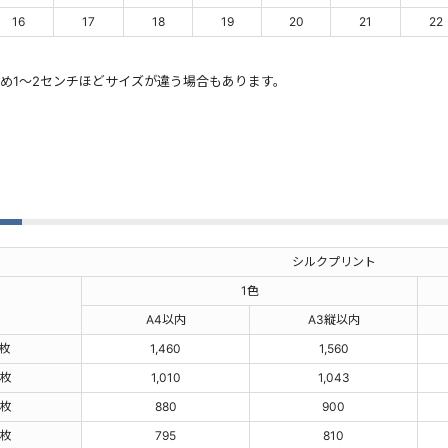
16
17
18
19
20
21
22
ため1～2センチほどサイズが違う場合もあります。
格
シルクプリント
1色
A4以内
A3縦以内
0枚
1,460
1,560
0枚
1,010
1,043
0枚
880
900
0枚
795
810