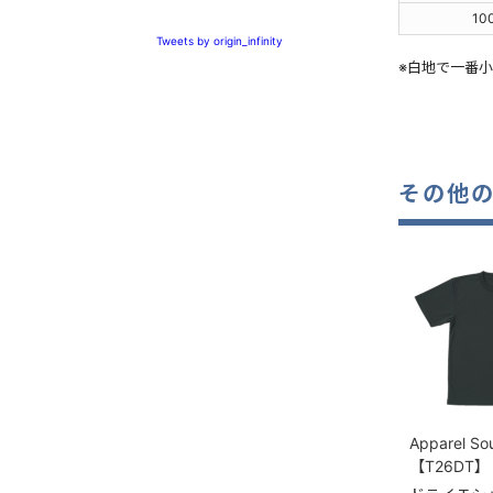
10
Tweets by origin_infinity
※白地で一番
その他
Apparel So
【T26DT】