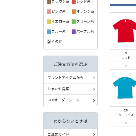
ブラウン系
レッド系
ピンク系
オレンジ系
イエロー系
グリーン系
ブルー系
パープル系
その他
3
レッド
ご注文方法を選ぶ
×
プリントアイテムから
おまかせ提案
FAXオーダーシート
26
ターコイズ
わからないときは
×
ご注文ガイド