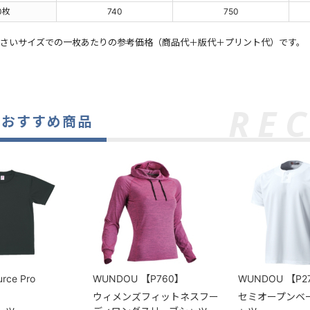
0枚
740
750
小さいサイズでの一枚あたりの参考価格（商品代＋版代＋プリント代）です。
のおすすめ商品
urce Pro
WUNDOU
【P760】
WUNDOU
【P2
ウィメンズフィットネスフー
セミオープンベ