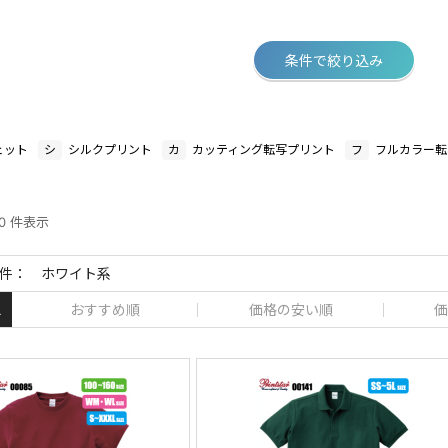
条件で絞り込み
ェット
シ
シルクプリント
カ
カッティング転写プリント
フ
フルカラー転
30 件表示
件： ホワイト系
おすすめ順
価格の安い順
価
え