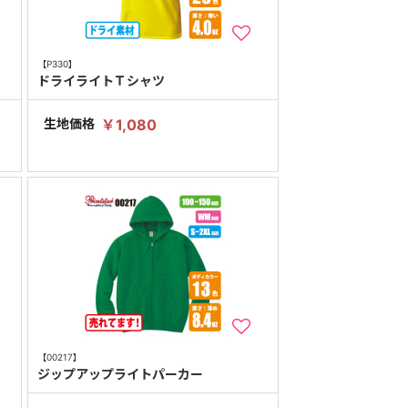
【P330】
ドライライトＴシャツ
生地価格
￥1,080
【00217】
ー
ジップアップライトパーカー