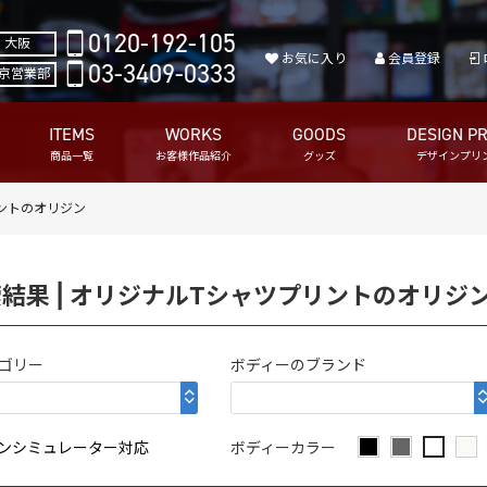
0120-192-105
大阪
お気に入り
会員登録
03-3409-0333
京営業部
ITEMS
WORKS
GOODS
DESIGN PR
商品一覧
お客様作品紹介
グッズ
デザインプリ
リントのオリジン
結果 | オリジナルTシャツプリントのオリジ
ゴリー
ボディーのブランド
ンシミュレーター対応
ボディーカラー