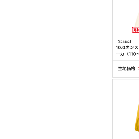
【521402】
10.0オ
ーカ（110
生地価格