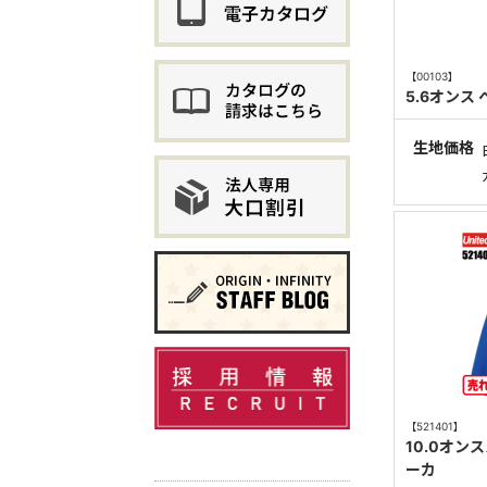
【00103】
5.6オンス
生地価格
【521401】
10.0オ
ーカ