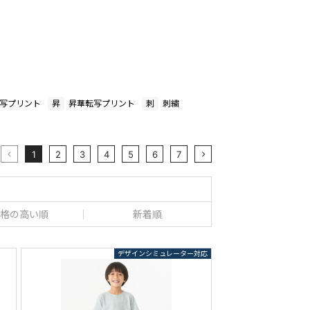
写プリント
昇
昇華転写プリント
刺
刺繍
1
2
3
4
5
6
7
格の高い順
新着順