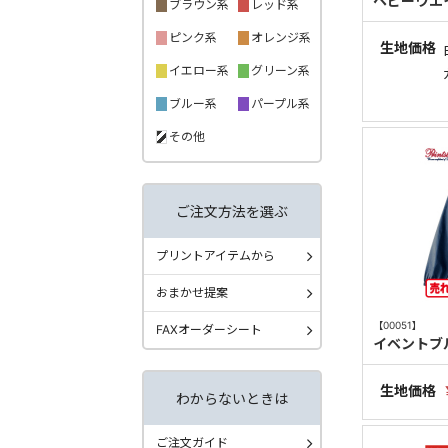
ヘビーウエ
ブラウン系
レッド系
ピンク系
オレンジ系
生地価格
イエロー系
グリーン系
ブルー系
パープル系
その他
ご注文方法を選ぶ
プリントアイテムから
おまかせ提案
【00051】
FAXオーダーシート
イベントブ
生地価格
わからないときは
ご注文ガイド