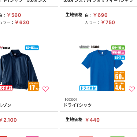
イトTシャツ 5.6オンス
5.6オンス ハイクオリティーTシャツ
￥560
生地価格
￥690
白：
白：
￥630
￥750
カラー：
カラー：
【00300】
ルゾン
ドライTシャツ
￥2,100
生地価格
￥440