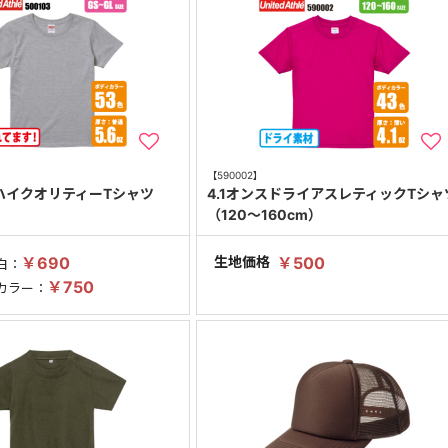
【590002】
 ハイクオリティーTシャツ
4.1オンスドライアスレティックTシャ
）
（120～160cm）
￥690
生地価格
￥500
白：
￥750
カラー：