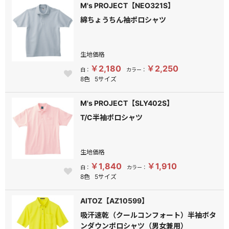
M's PROJECT【NEO321S】
綿ちょうちん袖ポロシャツ
生地価格
￥2,180
￥2,250
白：
カラー：
8色
5サイズ
M's PROJECT【SLY402S】
T/C半袖ポロシャツ
生地価格
￥1,840
￥1,910
白：
カラー：
8色
5サイズ
AITOZ【AZ10599】
吸汗速乾（クールコンフォート）半袖ボタ
ンダウンポロシャツ（男女兼用）