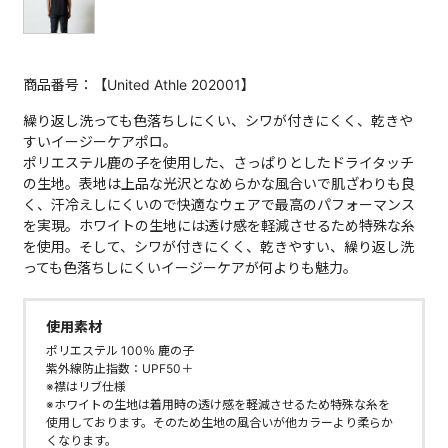
商品番号：【United Athle 202001】
繰り返し洗っても色落ちしにくい、シワが付きにくく、乾きや
すいイージーケアポロ。
ポリエステル鹿の子を使用した、さっぱりとしたドライタッチ
の生地。表地は上品な光沢となめらかな風合いで肌ざわりも良
く、汗冷えしにくいので快適なウェアで最高のパフォーマンス
を実現。ホワイトの生地には透け感を軽減させるため特殊な糸
を使用。そして、シワが付きにくく、乾きやすい、繰り返し洗
っても色落ちしにくいイージーケアが何よりも魅力。
使用素材
ポリエステル 100％ 鹿の子
紫外線防止指数：UPF50＋
※襟はリブ仕様
※ホワイトの生地は着用時の透け感を軽減させるため特殊な糸を
使用しております。そのため生地の風合いが他カラーより柔らか
くなります。