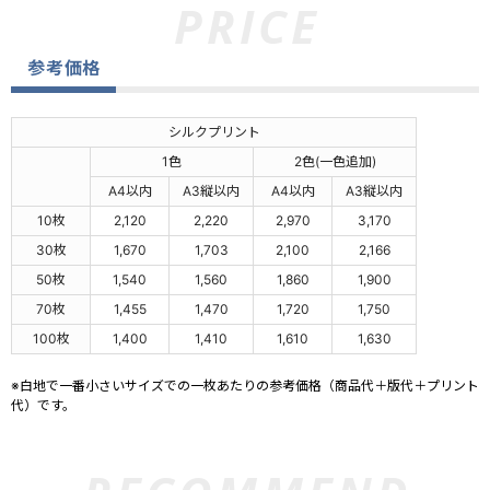
参考価格
シルクプリント
1色
2色(一色追加)
A4以内
A3縦以内
A4以内
A3縦以内
10枚
2,120
2,220
2,970
3,170
30枚
1,670
1,703
2,100
2,166
50枚
1,540
1,560
1,860
1,900
70枚
1,455
1,470
1,720
1,750
100枚
1,400
1,410
1,610
1,630
※白地で一番小さいサイズでの一枚あたりの参考価格（商品代＋版代＋プリント
代）です。