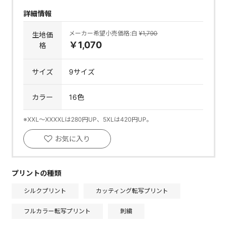
詳細情報
メーカー希望小売価格:白
¥1,790
生地価
￥1,070
格
サイズ
9サイズ
カラー
16色
※XXL～XXXXLは280円UP、5XLは420円UP。
お気に入り
プリントの種類
シルクプリント
カッティング転写プリント
フルカラー転写プリント
刺繍