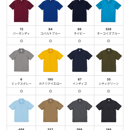
72
84
86
538
バーガンディ
コバルトブルー
ネイビー
ターコイズブルー
◎
◎
◎
◎
6
190
87
35
ミックスグレー
カナリアイエロー
インディゴ
シティグリーン
◎
◎
◎
◎
488
537
598
198