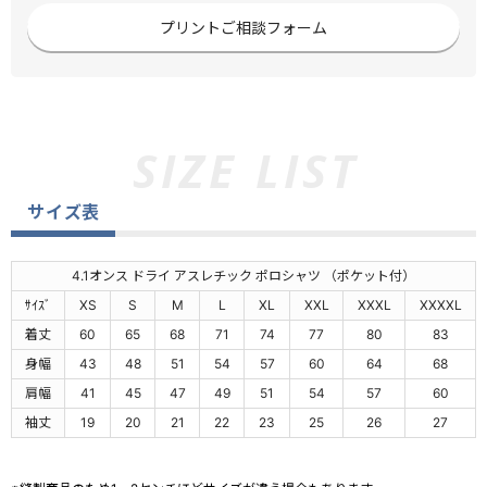
プリントご相談フォーム
サイズ表
4.1オンス ドライ アスレチック ポロシャツ （ポケット付）
ｻｲｽﾞ
XS
S
M
L
XL
XXL
XXXL
XXXXL
着丈
60
65
68
71
74
77
80
83
身幅
43
48
51
54
57
60
64
68
肩幅
41
45
47
49
51
54
57
60
袖丈
19
20
21
22
23
25
26
27