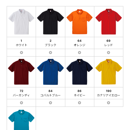
1
2
64
69
ホワイト
ブラック
オレンジ
レッド
◎
◎
◎
◎
72
84
86
190
バーガンディ
コバルトブルー
ネイビー
カナリアイエロー
◎
◎
◎
◎