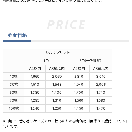
※縫製商品のため1～2センチほどサイズが違う場合もあります。
参考価格
シルクプリント
1色
2色(一色追加)
A4以内
A3縦以内
A4以内
A3縦以内
10枚
1,960
2,060
2,810
3,010
30枚
1,510
1,543
1,940
2,006
50枚
1,380
1,400
1,700
1,740
70枚
1,295
1,310
1,560
1,590
100枚
1,240
1,250
1,450
1,470
※白地で一番小さいサイズでの一枚あたりの参考価格（商品代＋版代＋プリント
代）です。