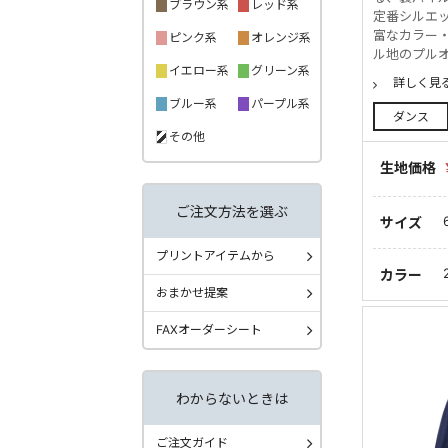
ブラウン系
レッド系
定番シルエ
富なカラー
ピンク系
オレンジ系
ル地のプルオ
イエロー系
グリーン系
詳しく見
ブルー系
パープル系
ダンス
その他
生地価格
ご注文方法を選ぶ
サイズ
プリントアイテムから
カラー
おまかせ提案
FAXオーダーシート
わからないときは
ご注文ガイド