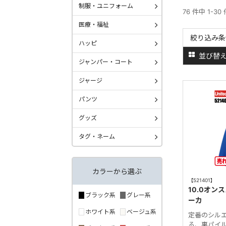
制服・ユニフォーム
76 件中 1-30
医療・福祉
絞り込み条
ハッピ
並び替
ジャンパー・コート
ジャージ
パンツ
グッズ
タグ・ネーム
カラーから選ぶ
【521401】
10.0オ
ブラック系
グレー系
ーカ
ホワイト系
ベージュ系
定番のシル
る、裏パイ