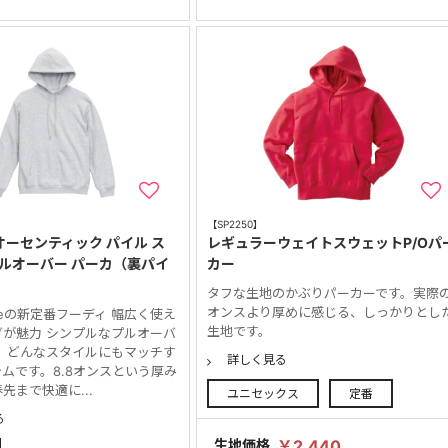
【SP2250】
 オーセンティック パイル ス
レギュラーウェイトスウェットP/Oパ
プルオーバー パーカ（裏パイ
カー
タフな生地のかぶりパーカーです。実際
オンスより厚めに感じる、しっかりとし
Athleの新定番フーディ 幅広く使え
生地です。
グが魅力 シンプルなプルオーバ
は、どんなスタイルにもマッチす
詳しく見る
ムです。8.8オンスという厚み
先まで快適に...
ユニセックス
定番
る
生地価格
￥2,440