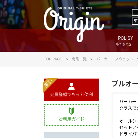
東
POLISY
私たちの想い
TOP PAGE
商品一覧
パーカー・スウェット
プルオ
パーカー
クラスで
オールシ
セットア
ドライパ