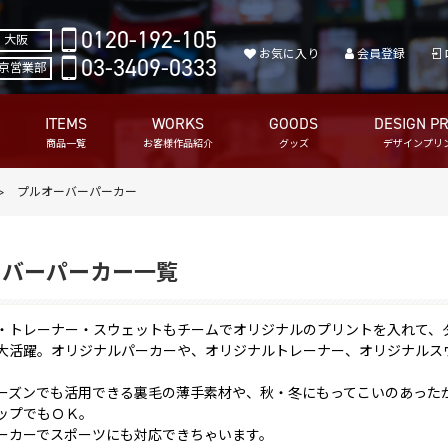
0120-192-105
大阪
お気に入り
会員登録
03-3409-0333
京営業部
ITEMS
WORKS
GOODS
DESIGN PR
商品一覧
お客様作品紹介
グッズ
デザインプリ
プルオーバーパーカー
ーバーパーカー一覧
・トレーナー・スウェットもチームでオリジナルのプリントを入れて、
大活躍。オリジナルパーカーや、オリジナルトレーナー、オリジナルス
ーズンでも活用できる裏毛の薄手素材や、秋・冬にもってこいのあった
ップでもＯＫ。
ーカーでスポーツにも対応できちゃいます。