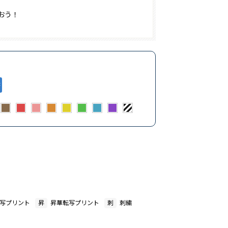
おう！
写プリント
昇
昇華転写プリント
刺
刺繍