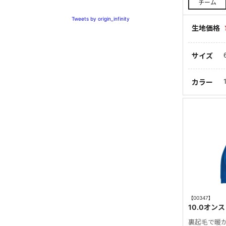
チーム
Tweets by origin_infinity
生地価格
サイズ
カラー
【00347】
10.0オン
裏起毛で暖