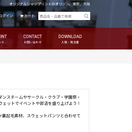
オリジナルシャツプリントのオリジン。東京、大阪
ログイン
カート
INT
CONTACT
DOWNLOAD
ント
お問い合わせ
入稿・発注書
ダンスチームやサークル・クラブ・学園祭・
ウェットでイベントや部活を盛り上げよう！
か裏起毛素材、スウェットパンツと合わせて