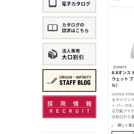
【539801】
8.8オンス
ウェット 
ル）
United 
るサイジン
ー パーカ
る万能アイテ
は秋口から春
詳しく見