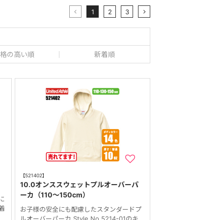
1
2
3
格の高い順
新着順
【521402】
10.0オンススウェットプルオーバーパ
ーカ（110～150cm）
に
着
お子様の安全にも配慮したスタンダードプ
。
ルオーバーパーカ Style No.5214-01のキ