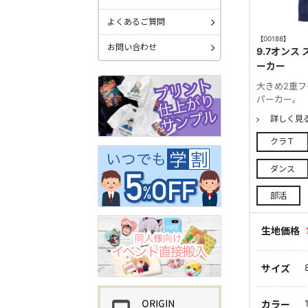
よくあるご質問
【00188】
お問い合わせ
9.7オンス
ーカー
大きめ2重
パーカー。
詳しく見
クラＴ
ダンス
部活
生地価格
サイズ
カラー