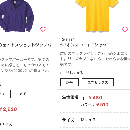
【MS1141】
ウェイトスウェットジップパ
5.3オンス ユーロTシャツ
広めのネックラインときれいめシルエッ
ト。リーズナブルながら、やわらかな素
のジップパーカーです。実際の
感です。
厚めに感じる、しっかりとした
ンツSA7200と色が揃えられ
詳しく見る
定番
ユニセックス
る
クス
定番
生地価格
￥480
白：
￥510
カラー：
￥2,920
13サイズ
サイズ
8サイズ