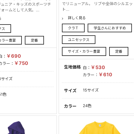
でリニューアル。 リブや全体のシルエッ
ジュニア・キッズのスポーツチ
ト...
ォームとして人気。...
詳しく見る
る
クラＴ
学生さんにおすすめ
クス
ユニセックス
カラー豊富
定番
サイズ・カラー豊富
定番
￥690
白：
￥750
カラー：
生地価格
￥530
白：
￥610
カラー：
8サイズ
15サイズ
サイズ
51色
24色
カラー