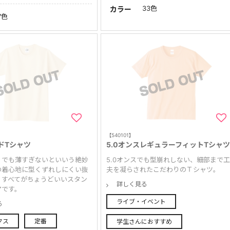
33色
カラー
7色
【540101】
ドTシャツ
5.0オンスレギュラーフィットTシャ
、でも薄すぎないといいう絶妙
5.0オンスでも型崩れしない、細部まで
の着心地に型くずれしにくい抜
夫を凝らされたこだわりのＴシャツ。
。すべてがちょうどいいスタン
詳しく見る
アです。
ライブ・イベント
る
クス
定番
学生さんにおすすめ