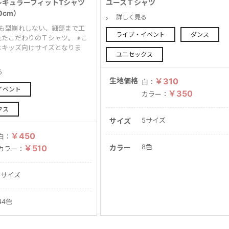
スレギュラーフィットTシャツ
ユースＴシャツ
0cm）
詳しく見る
でも型崩れしない、細部まで工
ライブ・イベント
ダンス
たこだわりのＴシャツ。 ※こ
はキッズ向けサイズとなりま
ユニセックス
る
生地価格
￥310
白：
イベント
￥350
カラー：
クス
5サイズ
サイズ
￥450
白：
8色
￥510
カラー
カラー：
1サイズ
44色