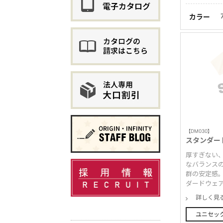
カラー
【DM030】
スタンダー
厚すぎない
なバランス
群の安定感
ダードウェ
詳しく見
ユニセッ