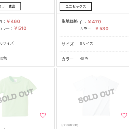
カラー豊富
ユニセックス
￥460
生地価格
￥470
白：
白：
￥510
￥530
カラー：
カラー：
16サイズ
6サイズ
サイズ
40色
45色
カラー
【GD76000B】