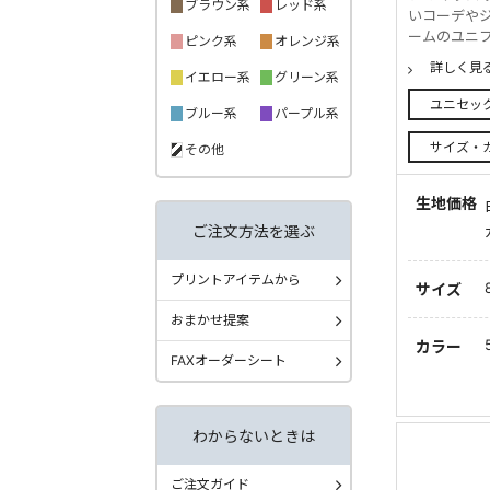
ブラウン系
レッド系
いコーデや
ームのユニフ
ピンク系
オレンジ系
詳しく見
イエロー系
グリーン系
ユニセッ
ブルー系
パープル系
サイズ・
その他
生地価格
ご注文方法を選ぶ
プリントアイテムから
サイズ
おまかせ提案
カラー
FAXオーダーシート
わからないときは
ご注文ガイド