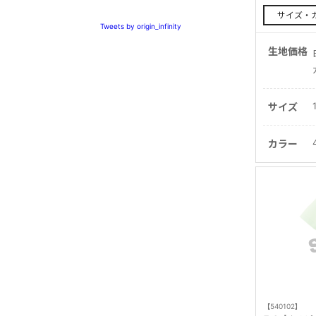
サイズ・
Tweets by origin_infinity
生地価格
サイズ
カラー
【540102】