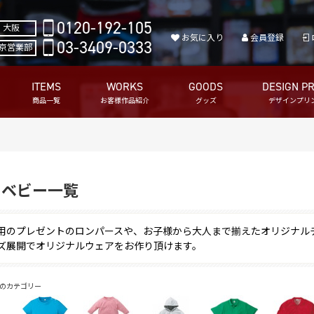
0120-192-105
大阪
お気に入り
会員登録
03-3409-0333
京営業部
ITEMS
WORKS
GOODS
DESIGN PR
商品一覧
お客様作品紹介
グッズ
デザインプリ
・ベビー一覧
用のプレゼントのロンパースや、お子様から大人まで揃えたオリジナル
ズ展開でオリジナルウェアをお作り頂けます。
のカテゴリー