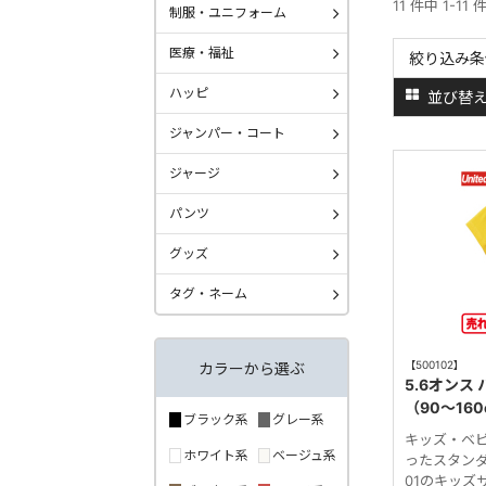
11 件中 1-11
制服・ユニフォーム
医療・福祉
絞り込み条
ハッピ
並び替
ジャンパー・コート
ジャージ
パンツ
グッズ
タグ・ネーム
【500102】
カラーから選ぶ
5.6オンス
（90～16
ブラック系
グレー系
キッズ・ベ
ホワイト系
ベージュ系
ったスタンダード
01のキッズ