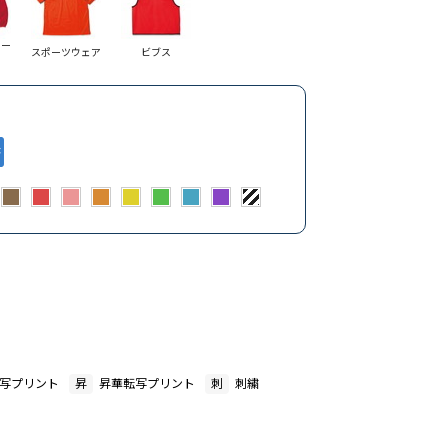
コー
スポーツウェア
ビブス
写プリント
昇
昇華転写プリント
刺
刺繍