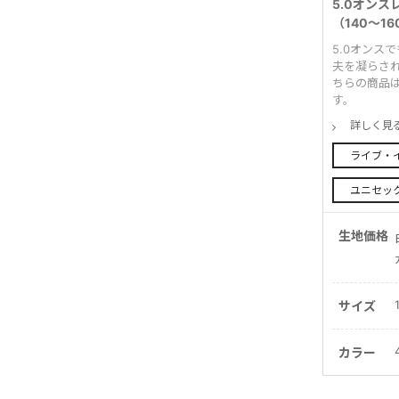
5.0オン
（140～16
5.0オンス
夫を凝らされ
ちらの商品
す。
詳しく見
ライブ・
ユニセッ
生地価格
サイズ
カラー