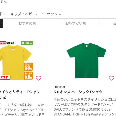
 件表示
件： キッズ・ベビー、ユニセックス
おすすめ順
価格の安い順
価
え
【00086】
 ハイクオリティーTシャツ
5.0オンス ベーシックTシャツ
0cm）
全体のシルエットをスタイリッシュに仕
げた程よい肉厚のスタンダードTシャツ
ビーにも人気の着心地にこだわ
DALUCブランドであるDM030 5.0oz
Tシャツ Style No.5001-
STANDARD T-SHIRTSをPrintstarブラ
サイズモデル。親子でのおそろ