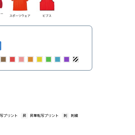
コー
スポーツウェア
ビブス
写プリント
昇
昇華転写プリント
刺
刺繍