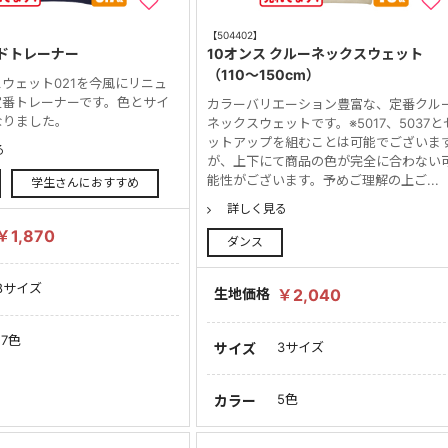
【504402】
ドトレーナー
10オンス クルーネックスウェット
（110～150cm）
ウェット021を今風にリニュ
定番トレーナーです。色とサイ
カラーバリエーション豊富な、定番クル
なりました。
ネックスウェットです。※5017、5037と
ットアップを組むことは可能でございま
る
が、上下にて商品の色が完全に合わない
能性がございます。予めご理解の上ご...
学生さんにおすすめ
詳しく見る
￥1,870
ダンス
8サイズ
生地価格
￥2,040
17色
3サイズ
サイズ
5色
カラー