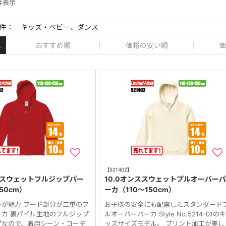
 件表示
件： キッズ・ベビー、ダンス
おすすめ順
価格の安い順
価
え
【521402】
ンススウェットフルジップパー
10.0オンススウェットプルオーバー
50cm）
ーカ（110～150cm）
ーが魅力 フード部分が二重のフ
お子様の安全にも配慮したスタンダード
ーカ 裏パイル生地のフルジップ
ルオーバーパーカ Style No.5214-01の
プなので、着用シーン・コーデ
ッズサイズモデル。 プリント加工が美し