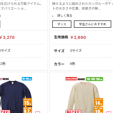
幅を広げられる万能アイテム。
映えるように設計されたカンガルーポケ
ズバリエーショ...
トの大きさや位置、前接ぎの無...
る
詳しく見る
ダンス
学生さんにおすすめ
￥3,270
生地価格
￥2,890
3サイズ
3サイズ
サイズ
12色
9色
カラー