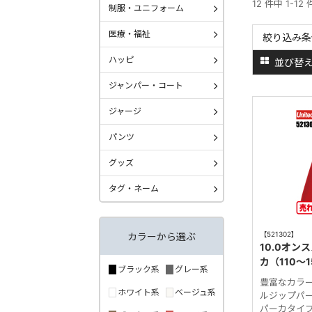
12 件中 1-12
制服・ユニフォーム
医療・福祉
絞り込み条
ハッピ
並び替
ジャンパー・コート
ジャージ
パンツ
グッズ
タグ・ネーム
【521302】
カラーから選ぶ
10.0オ
カ（110～1
ブラック系
グレー系
豊富なカラ
ホワイト系
ベージュ系
ルジップパ
パーカタイ