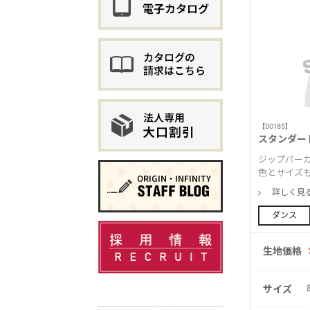
【00185】
スタンダー
ジップパーカ
色とサイズ
詳しく見
ダンス
生地価格
サイズ