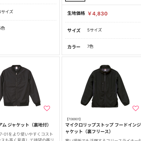
6サイズ
生地価格
￥4,830
5色
5サイズ
サイズ
7色
カラー
【706901】
ジアム ジャケット（裏地付）
マイクロリップストップ フードイン
ャケット（裏フリース）
77-01をより使いやすくコスト
ンスも高く見直して待望の再リ
寒い場所でも活躍するフリースライナー