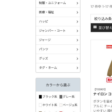
制服・ユニフォーム
17 件中 1-17
医療・福祉
絞り込み条
ハッピ
並び替
ジャンパー・コート
ジャージ
パンツ
グッズ
タグ・ネーム
カラーから選ぶ
【705901】
ナイロン 
ブラック系
グレー系
ボタンを留め
ホワイト系
ベージュ系
アルに チ
いやすい 襟