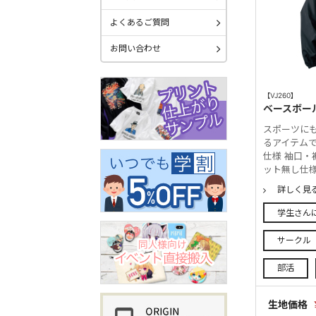
よくあるご質問
お問い合わせ
【VJ260】
ベースボー
スポーツに
るアイテムで
仕様 袖口・
ット無し仕
詳しく見
学生さん
サークル
部活
生地価格