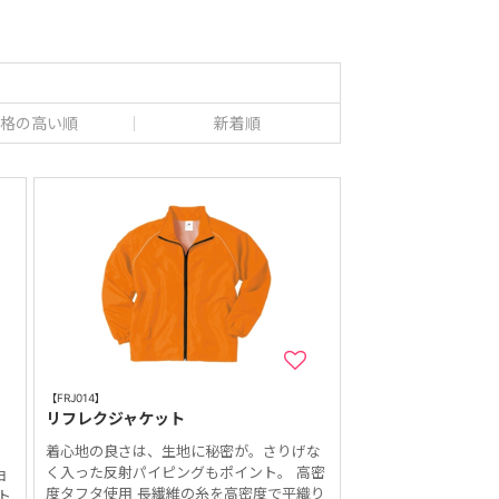
格の高い順
新着順
【FRJ014】
リフレクジャケット
着心地の良さは、生地に秘密が。さりげな
く入った反射パイピングもポイント。 高密
由
度タフタ使用 長繊維の糸を高密度で平織り
ト