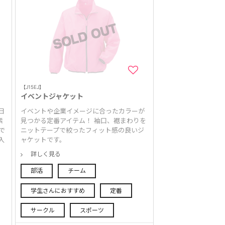
【J15EJ】
イベントジャケット
日
イベントや企業イメージに合ったカラーが
素
見つかる定番アイテム！ 袖口、裾まわりを
で
ニットテープで絞ったフィット感の良いジ
入
ャケットです。
詳しく見る
部活
チーム
学生さんにおすすめ
定番
サークル
スポーツ