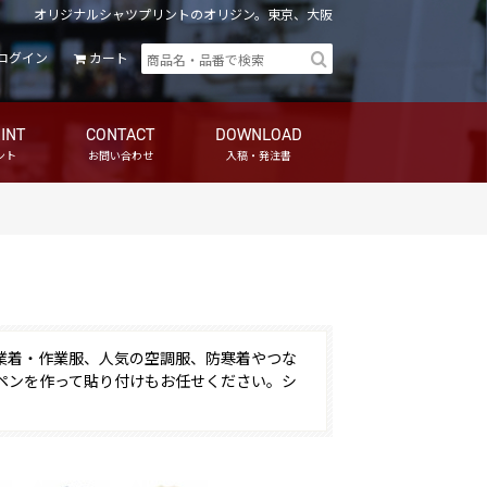
オリジナルシャツプリントのオリジン。東京、大阪
ログイン
カート
INT
CONTACT
DOWNLOAD
ント
お問い合わせ
入稿・発注書
業着・作業服、人気の空調服、防寒着やつな
ペンを作って貼り付けもお任せください。シ