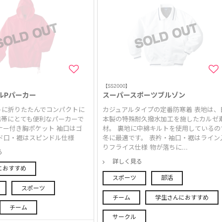
【SS2000】
ルPパーカー
スーパースポーツブルゾン
トに折りたたんでコンパクトに
カジュアルタイプの定番防寒着 表地は、
携帯にとても便利なパーカーで
本製の特殊耐久撥水加工を施したカルゼ
ナー付き胸ポケット 袖口はゴ
材。 裏地に中綿キルトを使用しているの
ド口・裾はスピンドル仕様
冬に最適です。 表衿・袖口・裾はライン
りフライス仕様 物が落ちに...
る
詳しく見る
におすすめ
スポーツ
部活
スポーツ
チーム
学生さんにおすすめ
チーム
サークル