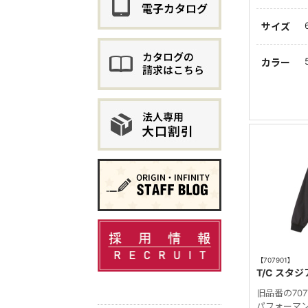
サイズ
カラー
【707901】
T/C スタ
旧品番の70
パフォーマ