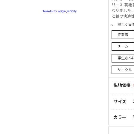
リース 裏地
なりました
Tweets by origin_infinity
と綿の快適性
詳しく見
作業着
チーム
学生さん
サークル
生地価格
サイズ
カラー