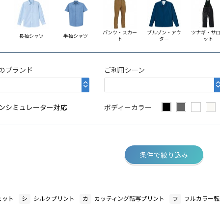
パンツ・スカー
ブルゾン・アウ
ツナギ・サ
長袖シャツ
半袖シャツ
ト
ター
ット
のブランド
ご利用シーン
ンシミュレーター対応
ボディーカラー
条件で絞り込み
ェット
シ
シルクプリント
カ
カッティング転写プリント
フ
フルカラー転