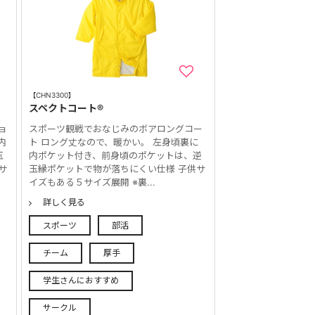
【CHN3300】
スペクトコート®
ョ
スポーツ観戦でおなじみのボアロングコー
内
ト ロング丈なので、暖かい。 左身頃裏に
玉
内ポケット付き、前身頃のポケットは、逆
サ
玉縁ポケットで物が落ちにくい仕様 子供サ
イズもある５サイズ展開 ※裏...
詳しく見る
スポーツ
部活
チーム
厚手
学生さんにおすすめ
サークル