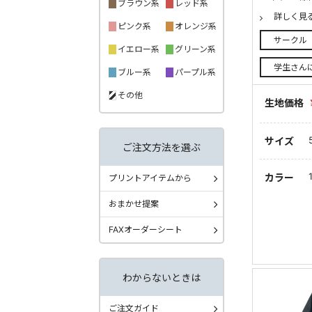
ブラウン系
レッド系
詳しく見
ピンク系
オレンジ系
サークル
イエロー系
グリーン系
学生さん
ブルー系
パープル系
その他
生地価格
サイズ
ご注文方法を選ぶ
カラー
プリントアイテムから
おまかせ提案
FAXオーダーシート
わからないときは
ご注文ガイド