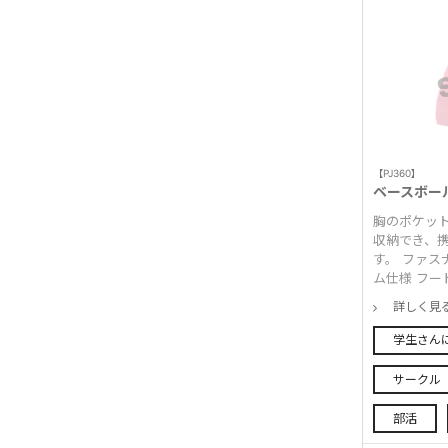
【PJ360】
ベースボー
胸のポケッ
収納でき、
す。 ファス
ム仕様 フー
詳しく見
学生さん
サークル
部活