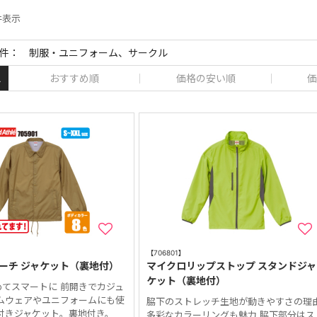
 件表示
件： 制服・ユニフォーム、サークル
おすすめ順
価格の安い順
価
え
【706801】
コーチ ジャケット（裏地付）
マイクロリップストップ スタンドジャ
ケット（裏地付）
てスマートに 前開きでカジュ
ームウェアやユニフォームにも使
脇下のストレッチ生地が動きやすさの理
付きジャケット。裏地付き。
多彩なカラーリングも魅力 脇下部分はス