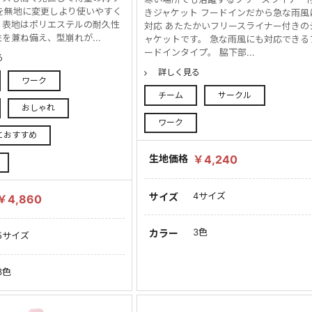
を無地に変更しより使いやすく
きジャケット フードインだから急な雨風
。表地はポリエステルの耐久性
対応 あたたかいフリースライナー付きの
を兼ね備え、型崩れが...
ャケットです。 急な雨風にも対応できる
ードインタイプ。 脇下部...
る
詳しく見る
ワーク
チーム
サークル
おしゃれ
ワーク
におすすめ
生地価格
￥4,240
4サイズ
サイズ
￥4,860
3色
カラー
5サイズ
3色