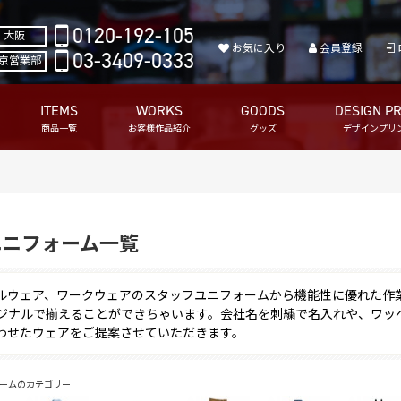
0120-192-105
大阪
お気に入り
会員登録
03-3409-0333
京営業部
ITEMS
WORKS
GOODS
DESIGN PR
商品一覧
お客様作品紹介
グッズ
デザインプリ
ユニフォーム一覧
ルウェア、ワークウェアのスタッフユニフォームから機能性に優れた作
ジナルで揃えることができちゃいます。会社名を刺繍で名入れや、ワッ
わせたウェアをご提案させていただきます。
ームのカテゴリー