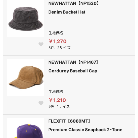
NEWHATTAN【NF1530】
Denim Bucket Hat
生地価格
￥1,270
3色
2サイズ
NEWHATTAN【NF1467】
Corduroy Baseball Cap
生地価格
￥1,210
9色
1サイズ
FLEXFIT【6089MT】
Premium Classic Snapback 2-Tone