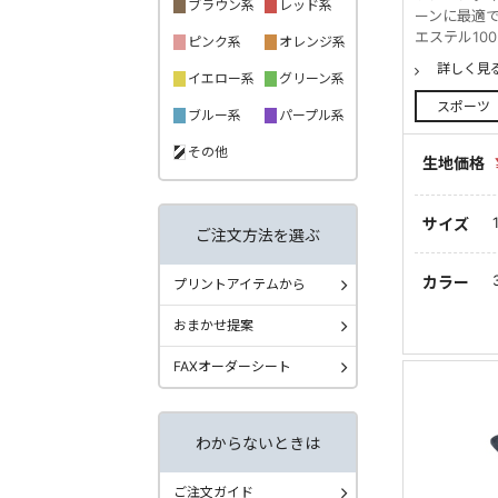
ブラウン系
レッド系
ーンに最適で
エステル100
ピンク系
オレンジ系
詳しく見
イエロー系
グリーン系
スポーツ
ブルー系
パープル系
その他
生地価格
サイズ
ご注文方法を選ぶ
カラー
プリントアイテムから
おまかせ提案
FAXオーダーシート
わからないときは
ご注文ガイド