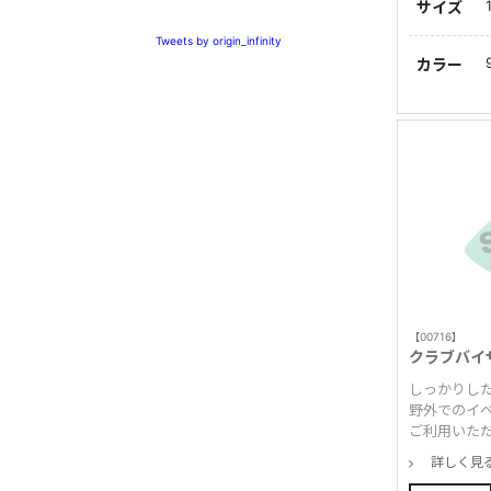
サイズ
Tweets by origin_infinity
カラー
【00716】
クラブバイ
しっかりし
野外でのイ
ご利用いた
詳しく見