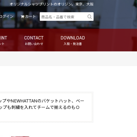
オリジナルシャツプリントのオリジン。東京、大阪
ログイン
カート
INT
CONTACT
DOWNLOAD
ント
お問い合わせ
入稿・発注書
プやNEWHATTANのバケットハット、ベー
ップも刺繍を入れてチームで揃えるのもＯ