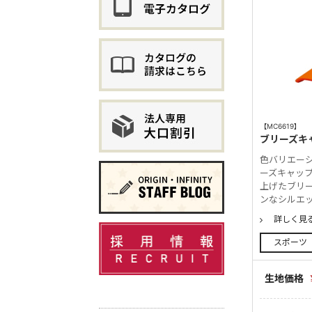
【MC6619】
ブリーズキ
色バリエー
ーズキャップ
上げたブリ
ンなシルエ
詳しく見
スポーツ
生地価格