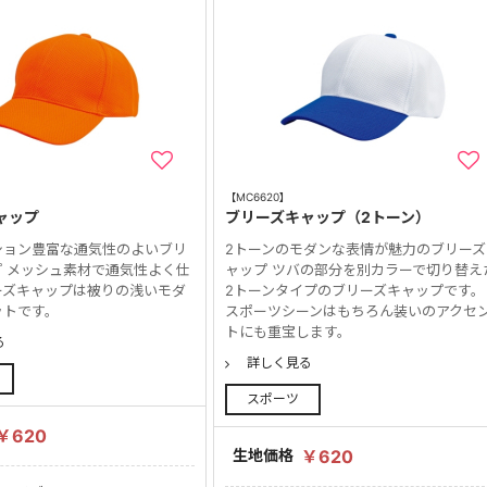
【MC6620】
ャップ
ブリーズキャップ（2トーン）
ション豊富な通気性のよいブリ
2トーンのモダンな表情が魅力のブリーズ
 メッシュ素材で通気性よく仕
ャップ ツバの部分を別カラーで切り替え
ーズキャップは被りの浅いモダ
2トーンタイプのブリーズキャップです。
ットです。
スポーツシーンはもちろん装いのアクセ
トにも重宝します。
る
詳しく見る
スポーツ
￥620
生地価格
￥620