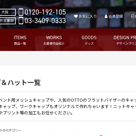
0120-192-105
大阪
お気に入り
会員登録
03-3409-0333
京営業部
ITEMS
WORKS
GOODS
DESIGN PR
商品一覧
お客様作品紹介
グッズ
デザインプリ
プ＆ハット一覧
ベント用メッシュキャップや、人気のOTTOのフラットバイザーのキャッ
キャップ、ワークキャップもオリジナルで作れちゃいます！ニットキャ
やプリント等の加工もお任せください。
トのカテゴリー