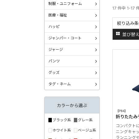
制服・ユニフォーム
17 件中 1-17
医療・福祉
絞り込み条
ハッピ
並び替
ジャンパー・コート
ジャージ
パンツ
グッズ
タグ・ネーム
カラーから選ぶ
【P84】
折りたたみ
ブラック系
グレー系
コンパクト
ホワイト系
ベージュ系
ニングキャ
ランニング