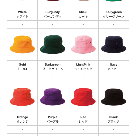
White
Burgundy
Khaki
Kellygreen
ホワイト
バーガンディ
カーキ
ケリーグリーン
-
-
-
-
Gold
Darkgreen
LightPink
Navy
ゴールド
ダークグリーン
ライトピンク
ネイビー
-
-
-
-
Orange
Purple
Red
Black
オレンジ
パープル
レッド
ブラック
-
-
-
-