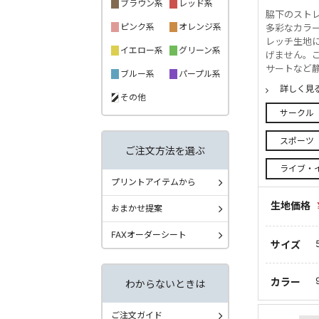
ブラウン系
レッド系
脇下のスト
ピンク系
オレンジ系
多彩なカラ
レッチ生地
イエロー系
グリーン系
げません。
サートなど静
ブルー系
パープル系
詳しく見
その他
サークル
スポーツ
ご注文方法を選ぶ
ライブ・
プリントアイテムから
生地価格
おまかせ提案
FAXオーダーシート
サイズ
カラー
わからないときは
ご注文ガイド