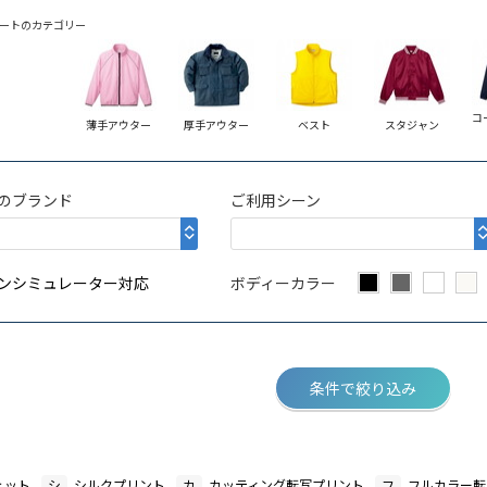
ートのカテゴリー
コ
薄手アウター
厚手アウター
ベスト
スタジャン
のブランド
ご利用シーン
ンシミュレーター対応
ボディーカラー
条件で絞り込み
ェット
シ
シルクプリント
カ
カッティング転写プリント
フ
フルカラー転