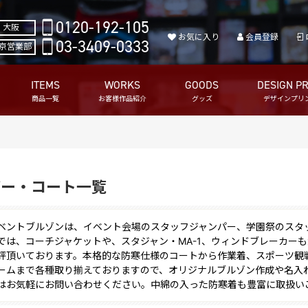
0120-192-105
大阪
お気に入り
会員登録
03-3409-0333
京営業部
ITEMS
WORKS
GOODS
DESIGN PR
商品一覧
お客様作品紹介
グッズ
デザインプリ
パー・コート一覧
ベントブルゾンは、イベント会場のスタッフジャンパー、学園祭のスタ
では、コーチジャケットや、スタジャン・MA-1、ウィンドブレーカー
評頂いております。本格的な防寒仕様のコートから作業着、スポーツ観
ームまで各種取り揃えておりますので、オリジナルブルゾン作成や名入
はお気軽にお問い合わせください。中綿の入った防寒着も豊富に取扱い