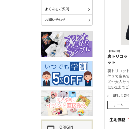
よくあるご質問
お問い合わせ
【P6700】
裏トリコッ
ット
裏トリコッ
付きで夜も安
ズ～大人サイ
に5XLまで
詳しく見
チーム
生地価格