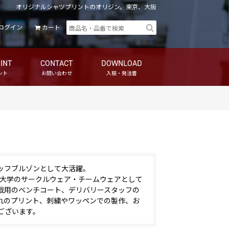
オリジナルシャツプリントのオリジン。東京、大阪
ログイン
カート
INT
CONTACT
DOWNLOAD
ント
お問い合わせ
入稿・発注書
ッフブルゾンとして大活躍。
も大学のサークルウェア・チームウェアとして
戦用のベンチコート、デリバリースタッフの
れのプリント、刺繍やワッペンでの製作、お
ございます。