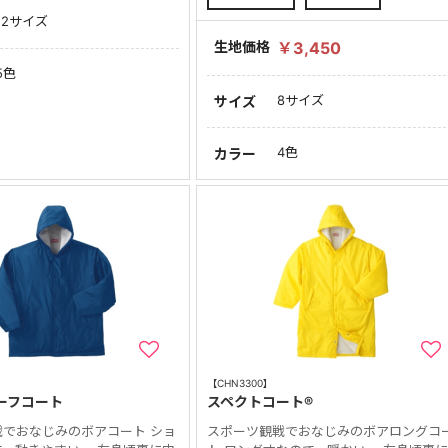
12サイズ
生地価格
￥3,450
5色
8サイズ
サイズ
4色
カラー
【CHN3300】
ーフコート
スペクトコート®
戦でおなじみのボアコート ショ
スポーツ観戦でおなじみのボアロングコ