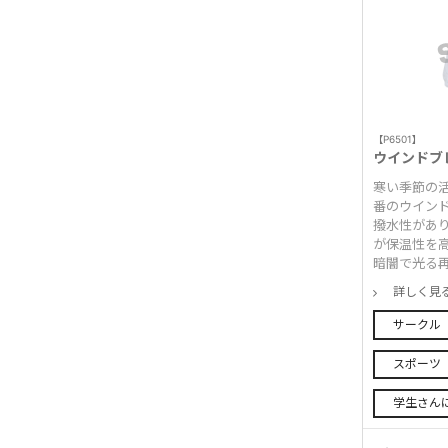
【P6501】
ウインドブ
寒い季節の活
番のウイン
撥水性があ
が保温性を高
暗闇で光る再
詳しく見
サークル
スポーツ
学生さん