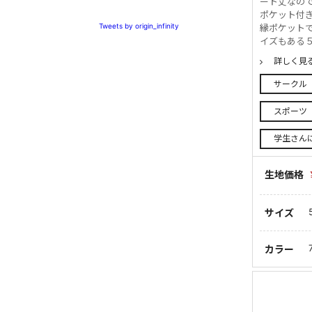
ート丈なので
ポケット付
Tweets by origin_infinity
縁ポケット
イズもある５サ
詳しく見
サークル
スポーツ
学生さん
生地価格
サイズ
カラー