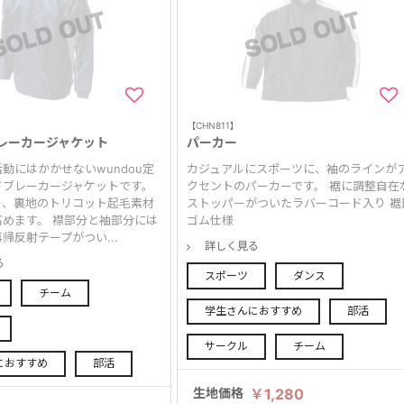
【CHN811】
レーカージャケット
パーカー
動にはかかせないwundou定
カジュアルにスポーツに、袖のラインが
ドブレーカージャケットです。
クセントのパーカーです。 裾に調整自在
り、裏地のトリコット起毛素材
ストッパーがついたラバーコード入り 裾
めます。 襟部分と袖部分には
ゴム仕様
帰反射テープがつい...
詳しく見る
る
スポーツ
ダンス
チーム
学生さんにおすすめ
部活
サークル
チーム
におすすめ
部活
生地価格
￥1,280