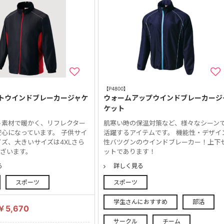
【P4800】
トウインドブレーカージャケ
ウォームアップウインドブレーカージ
ケット
ト素材で暖かく、リフレクター
肌寒い時の保温対策など、様々なシーン
心になっています。 子供サイ
活躍するアイテムです。 機能性・デザイ
ズ、大きいサイズは4XLさら
性バツグンのウインドブレーカー！上下
ございます。
ットであります！
る
詳しく見る
スポーツ
スポーツ
学生さんにおすすめ
部活
￥5,670
サークル
チーム