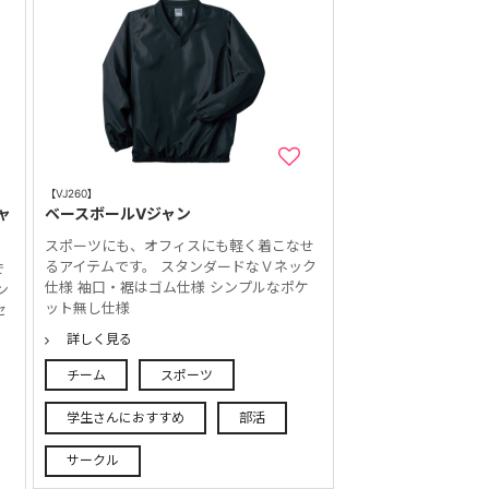
【VJ260】
ャ
ベースボールVジャン
スポーツにも、オフィスにも軽く着こなせ
るアイテムです。 スタンダードなＶネック
で
仕様 袖口・裾はゴム仕様 シンプルなポケ
ン
ット無し仕様
セ
詳しく見る
チーム
スポーツ
学生さんにおすすめ
部活
サークル