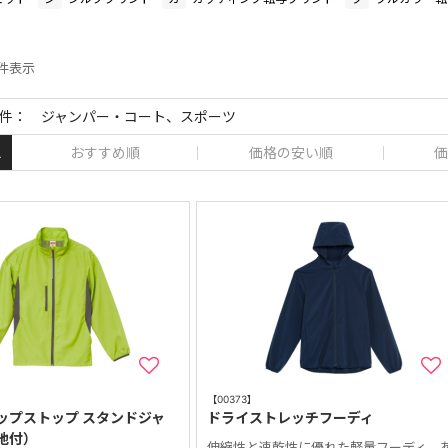
2 件表示
件： ジャンパー・コート、スポーツ
おすすめ順
価格の安い順
価
え
【00373】
ップストップ スタンドジャ
ドライストレッチフーディ
地付）
伸縮性と速乾性に優れた軽量フーディ、