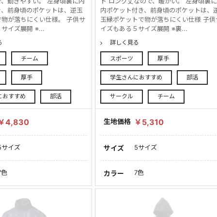
、動きやすい。 左身頃裏に内
ト ロング丈なので、暖かい。 左身頃裏
き、前身頃のポケットは、逆玉
内ポケット付き、前身頃のポケットは、
で物が落ちにくい仕様。 子供サ
玉縁ポケットで物が落ちにくい仕様 子供
イズ展開 ※...
イズもある５サイズ展開 ※裏...
る
詳しく見る
チーム
スポーツ
厚手
厚手
学生さんにおすすめ
部活
におすすめ
部活
サークル
チーム
￥4,830
生地価格
￥5,310
5サイズ
5サイズ
サイズ
7色
7色
カラー