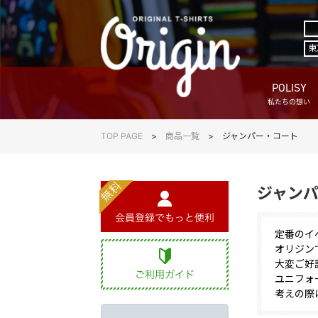
東
POLISY
私たちの想い
TOP PAGE
商品一覧
ジャンパー・コート
ジャン
定番のイ
オリジン
大変ご好
ユニフォ
考えの際