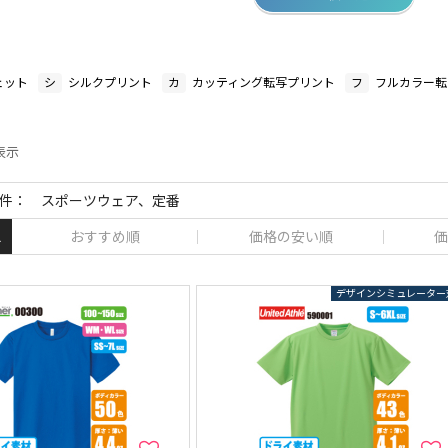
ェット
シ
シルクプリント
カ
カッティング転写プリント
フ
フルカラー転
件表示
件： スポーツウェア、定番
おすすめ順
価格の安い順
価
え