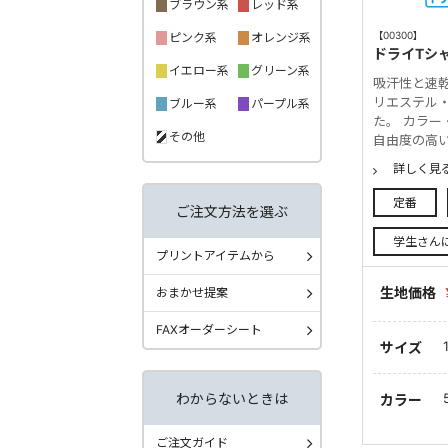
ブラウン系
レッド系
【00300】
ピンク系
オレンジ系
ドライTシ
イエロー系
グリーン系
吸汗性と速
リエステル
ブルー系
パープル系
た。 カラ
その他
自由度の高
詳しく見
定番
ご注文方法を選ぶ
学生さん
プリントアイテムから
生地価格
おまかせ提案
FAXオーダーシート
サイズ
わからないときは
カラー
ご注文ガイド