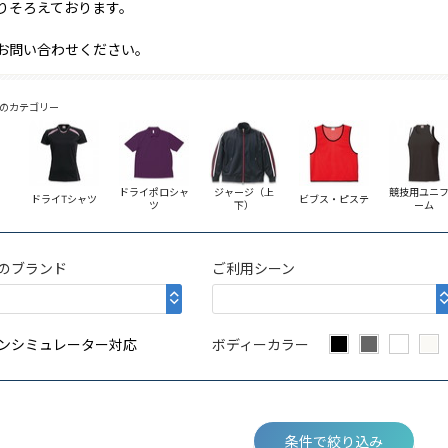
りそろえております。
お問い合わせください。
のカテゴリー
ドライポロシャ
ジャージ（上
競技用ユニ
ドライTシャツ
ビブス・ピステ
ツ
下）
ーム
のブランド
ご利用シーン
ンシミュレーター対応
ボディーカラー
条件で絞り込み