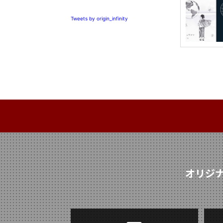
Tweets by origin_infinity
オリジ