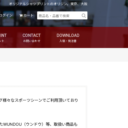
オリジナルシャツプリントのオリジン。東京、大阪
ログイン
カート
INT
CONTACT
DOWNLOAD
ント
お問い合わせ
入稿・発注書
。
グ様々なスポーツシーンでご利用頂いており
化したWUNDOU（ウンドウ）等、取扱い商品も