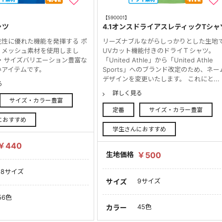
【590001】
ャツ
4.1オンスドライアスレティックTシャ
乾性に優れた機能を発揮する ポ
リーズナブルながらしっかりとした生地
・メッシュ素材を使用しまし
UVカット機能付きのドライＴシャツ。
ー・サイズバリエーション豊富な
「United Athle」から「United Athle
いアイテムです。
Sports」へのブランド改定のため、ネー
デザインを変更いたします。 これにと...
る
詳しく見る
サイズ・カラー豊富
定番
サイズ・カラー豊富
におすすめ
学生さんにおすすめ
￥440
生地価格
￥500
18サイズ
9サイズ
サイズ
56色
45色
カラー