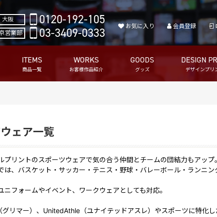
0120-192-105
大阪
お気に入り
会員登録
03-3409-0333
京営業部
ITEMS
WORKS
GOODS
DESIGN PR
商品一覧
お客様作品紹介
グッズ
デザインプリ
ツウェア一覧
ルプリントのスポーツウェアで気の合う仲間とチームの団結力もアップ
では、バスケット・サッカー・テニス・野球・バレーボール・ランニン
ユニフォームやイベント、ワークウェアとしても対応。
er（グリマー）、UnitedAthle（ユナイテッドアスレ）やスポーツに特