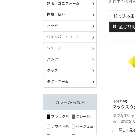
3 件中 1-3 
制服・ユニフォーム
医療・福祉
絞り込み条
ハッピ
並び替
ジャンパー・コート
ジャージ
パンツ
グッズ
タグ・ネーム
【OE1116】
カラーから選ぶ
マックスウ
タフなTシ
ブラック系
グレー系
る、豊富な
ホワイト系
ベージュ系
詳しく見