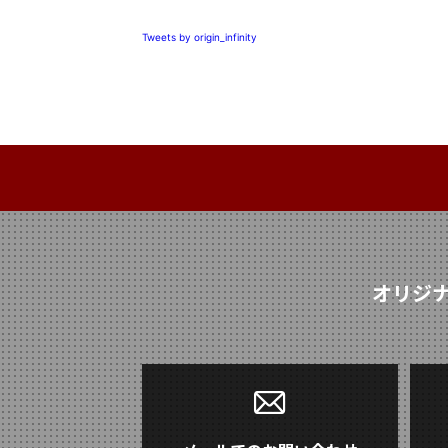
Tweets by origin_infinity
オリジ