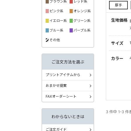
ブラウン系
レッド系
厚手
ピンク系
オレンジ系
生地価格
イエロー系
グリーン系
ブルー系
パープル系
その他
サイズ
カラー
ご注文方法を選ぶ
プリントアイテムから
おまかせ提案
FAXオーダーシート
3 件中 1-3 
わからないときは
ご注文ガイド