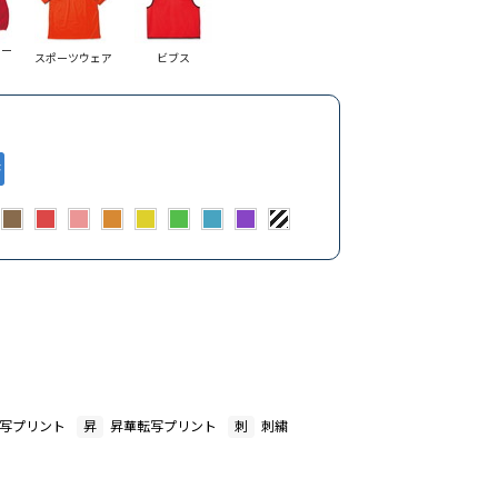
コー
スポーツウェア
ビブス
写プリント
昇
昇華転写プリント
刺
刺繍