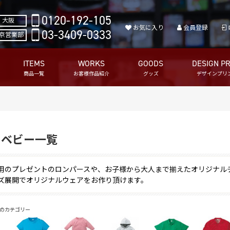
0120-192-105
大阪
お気に入り
会員登録
03-3409-0333
京営業部
ITEMS
WORKS
GOODS
DESIGN PR
商品一覧
お客様作品紹介
グッズ
デザインプリ
・ベビー一覧
用のプレゼントのロンパースや、お子様から大人まで揃えたオリジナル
ズ展開でオリジナルウェアをお作り頂けます。
のカテゴリー