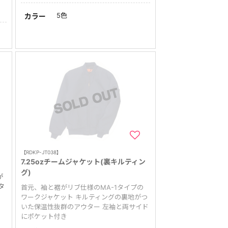
5色
カラー
【RDKP-JT038】
7.25ozチームジャケット(裏キルティン
グ)
が
タ
首元、袖と裾がリブ仕様のMA-1タイプの
ワークジャケット キルティングの裏地がつ
いた保温性抜群のアウター 左袖と両サイド
にポケット付き