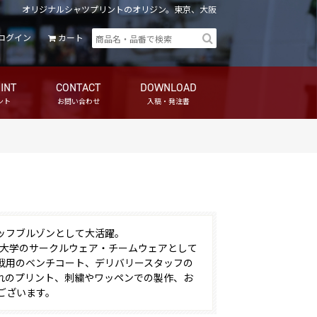
オリジナルシャツプリントのオリジン。東京、大阪
ログイン
カート
INT
CONTACT
DOWNLOAD
ント
お問い合わせ
入稿・発注書
ッフブルゾンとして大活躍。
も大学のサークルウェア・チームウェアとして
戦用のベンチコート、デリバリースタッフの
れのプリント、刺繍やワッペンでの製作、お
ございます。