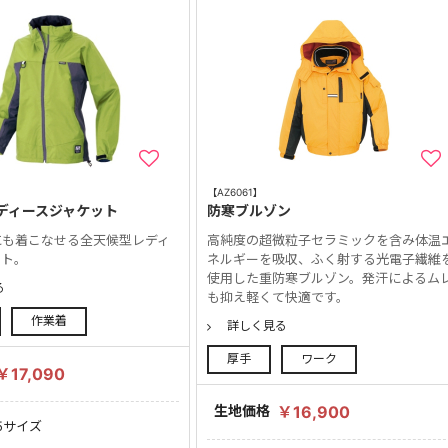
【AZ6061】
ディースジャケット
防寒ブルゾン
にも着こなせる全天候型レディ
高純度の超微粒子セラミックを含み体温
ット。
ネルギーを吸収、ふく射する光電子繊維
使用した重防寒ブルゾン。発汗によるム
る
も抑え軽くて快適です。
作業着
詳しく見る
厚手
ワーク
￥17,090
生地価格
￥16,900
5サイズ