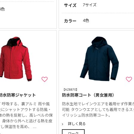
7サイズ
サイズ
4色
4色
カラー
【AZ8870】
防水防寒ジャケット
防水防寒コート（男女兼用）
AT 呼吸する、裏アルミ 雨や風
防水生地でレインウエアを着用せず作業
全にシャットアウトする防風・
可能 タウンウエアとしても着用できるス
身体の熱を反射し、高レベルの保
イリッシュ防水防寒コート。
 身体から外へと逃げる熱を皮
詳しく見る
し保温性を高め、 ...
ワーク