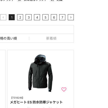
1
2
3
4
5
6
7
格の高い順
新着順
【TS18246】
メガヒート ES 防水防寒ジャケット