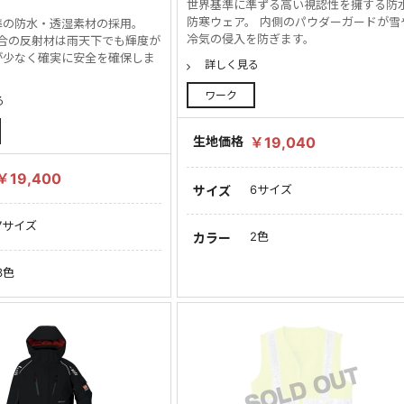
世界基準に準ずる高い視認性を擁する防
防寒ウェア。 内側のパウダーガードが雪
準の防水・透湿素材の採用。
冷気の侵入を防ぎます。
71適合の反射材は雨天下でも輝度が
が少なく確実に安全を確保しま
詳しく見る
ワーク
る
生地価格
￥19,040
￥19,400
6サイズ
サイズ
7サイズ
2色
カラー
3色