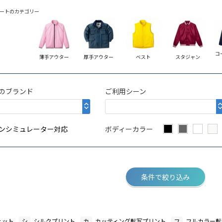
ートのカテゴリー
コ
薄手アウター
厚手アウター
ベスト
スタジャン
のブランド
ご利用シーン
ンシミュレーター対応
ボディーカラー
条件で絞り込み
ェット
シ
シルクプリント
カ
カッティング転写プリント
フ
フルカラー転