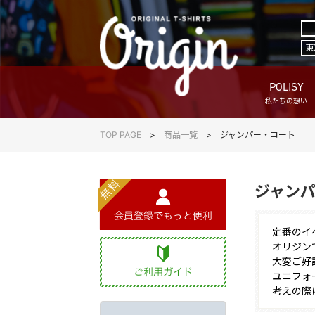
東
POLISY
私たちの想い
TOP PAGE
商品一覧
ジャンパー・コート
ジャン
定番のイ
オリジン
大変ご好
ユニフォ
考えの際