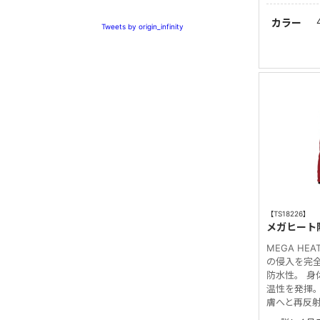
カラー
Tweets by origin_infinity
【TS18226】
メガヒート
MEGA HE
の侵入を完
防水性。 
温性を発揮。
膚へと再反射