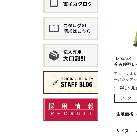
【AZ56312】
全天候型レ
カジュアル
ースジャケ
詳しく見
ワーク
生地価格
サイズ