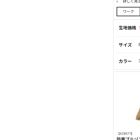
詳しく見
ワーク
生地価格
サイズ
カラー
【AZ8571】
防寒ブルゾ