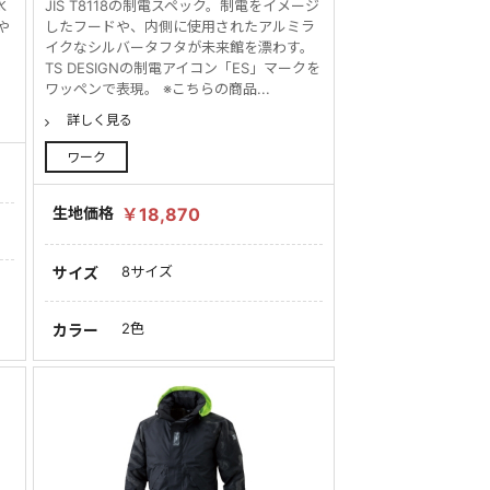
水
JIS T8118の制電スペック。制電をイメージ
や
したフードや、内側に使用されたアルミラ
イクなシルバータフタが未来館を漂わす。
TS DESIGNの制電アイコン「ES」マークを
ワッペンで表現。 ※こちらの商品...
詳しく見る
ワーク
生地価格
￥18,870
8サイズ
サイズ
2色
カラー