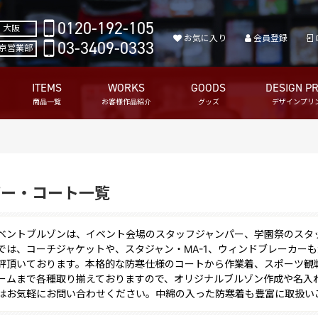
0120-192-105
大阪
お気に入り
会員登録
03-3409-0333
京営業部
ITEMS
WORKS
GOODS
DESIGN PR
商品一覧
お客様作品紹介
グッズ
デザインプリ
パー・コート一覧
ベントブルゾンは、イベント会場のスタッフジャンパー、学園祭のスタ
では、コーチジャケットや、スタジャン・MA-1、ウィンドブレーカー
評頂いております。本格的な防寒仕様のコートから作業着、スポーツ観
ームまで各種取り揃えておりますので、オリジナルブルゾン作成や名入
はお気軽にお問い合わせください。中綿の入った防寒着も豊富に取扱い