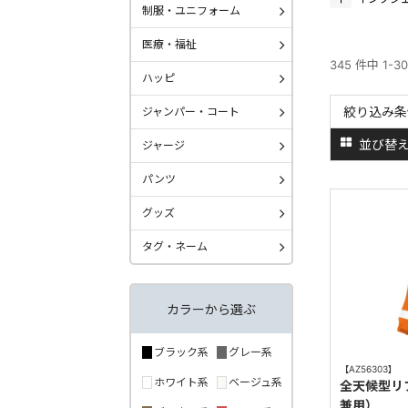
制服・ユニフォーム
医療・福祉
345 件中 1-3
ハッピ
絞り込み条
ジャンパー・コート
並び替
ジャージ
パンツ
グッズ
タグ・ネーム
カラーから選ぶ
ブラック系
グレー系
【AZ56303】
ホワイト系
ベージュ系
全天候型リ
兼用）