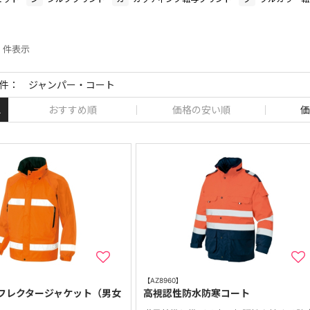
0 件表示
件： ジャンパー・コート
おすすめ順
価格の安い順
価
え
【AZ8960】
フレクタージャケット（男女
高視認性防水防寒コート