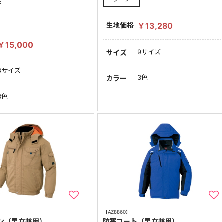
る
生地価格
￥13,280
￥15,000
9サイズ
サイズ
8サイズ
3色
カラー
3色
【AZ8860】
ン（男女兼用）
防寒コート（男女兼用）