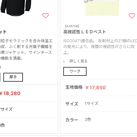
【AZ8708】
ット
高視認性ＬＥＤベスト
微粒子セラミックを含み体温エ
ISO20471適合品。 反射材上の27個のLE
吸収、ふく射する光電子繊維を
の発光により、夜間の視認性がさらに向
防寒ジャケット。ウインタース
上。
の機能を満載。
詳しく見る
る
ワーク
厚手
生地価格
￥17,850
￥18,280
1サイズ
サイズ
7サイズ
2色
カラー
4色