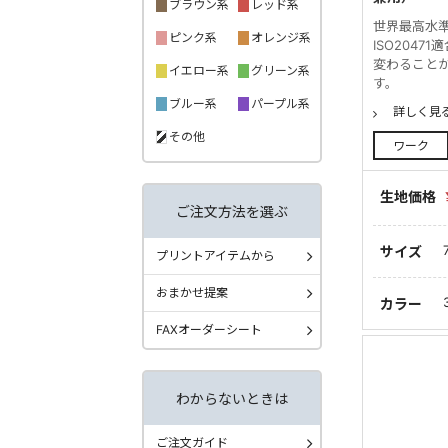
ブラウン系
レッド系
世界最高水
ピンク系
オレンジ系
ISO204
変わること
イエロー系
グリーン系
す。
ブルー系
パープル系
詳しく見
その他
ワーク
生地価格
ご注文方法を選ぶ
サイズ
プリントアイテムから
おまかせ提案
カラー
FAXオーダーシート
わからないときは
ご注文ガイド