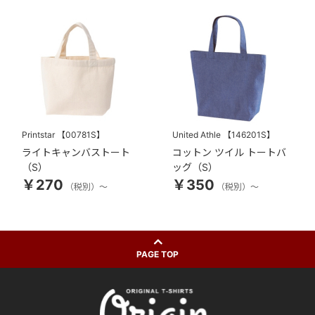
Printstar
【00781S】
United Athle
【146201S】
ライトキャンバストート
コットン ツイル トートバ
（S）
ッグ（S）
￥270
￥350
（税別）～
（税別）～
PAGE TOP