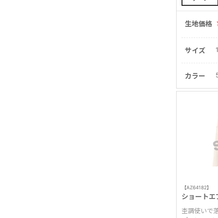
生地価格
サイズ
カラー
【AZ64182】
ショートエ
杢調使いで