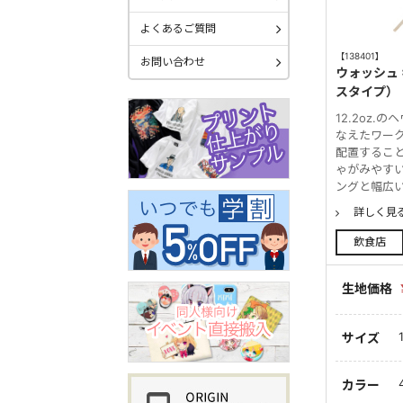
よくあるご質問
【138401】
お問い合わせ
ウォッシュ
スタイプ）
12.2oz
なえたワー
配置するこ
ゃがみやす
ングと幅広い
詳しく見
飲食店
生地価格
サイズ
カラー