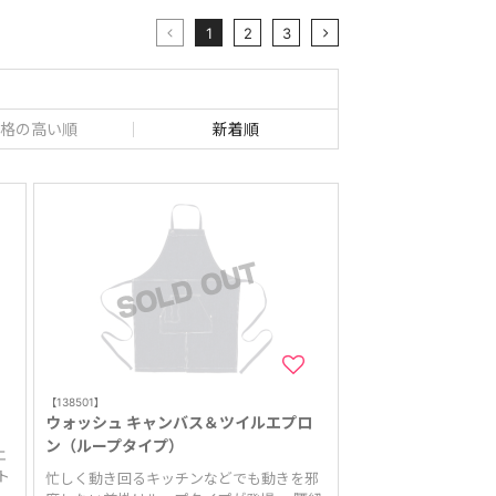
1
2
3
格の高い順
新着順
【138501】
ウォッシュ キャンバス＆ツイルエプロ
ン（ループタイプ）
エ
ト
忙しく動き回るキッチンなどでも動きを邪