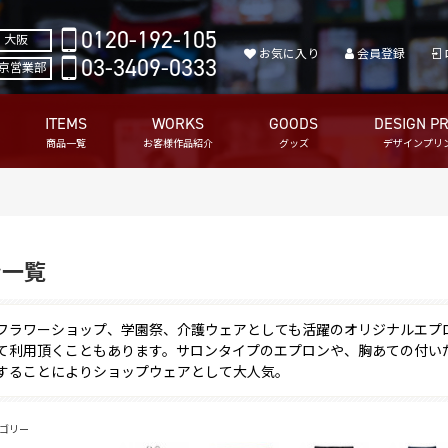
0120-192-105
大阪
お気に入り
会員登録
03-3409-0333
京営業部
ITEMS
WORKS
GOODS
DESIGN PR
商品一覧
お客様作品紹介
グッズ
デザインプリ
ン一覧
フラワーショップ、学園祭、介護ウェアとしても活躍のオリジナルエプ
て利用頂くこともあります。サロンタイプのエプロンや、胸あての付い
することによりショップウェアとして大人気。
ゴリー