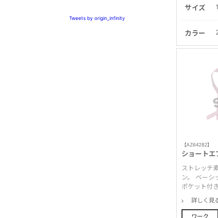
サイズ
Tweets by origin_infinity
カラー
【AZ64282】
ショートエ
ストレッチ
ン。 ベーシ
ポケット付
詳しく見
ワーク