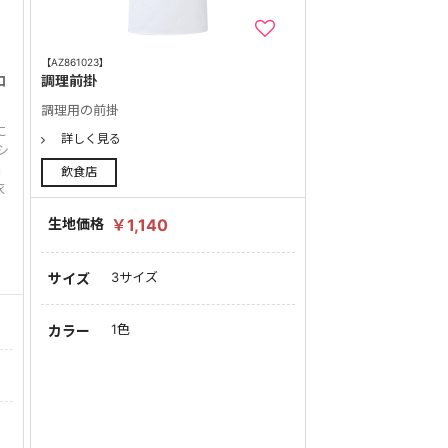
【AZ861023】
ロ
調理前掛
調理用の前掛
に
詳しく見る
シ
縮
飲食店
衣
生地価格
￥1,140
3サイズ
サイズ
1色
カラー