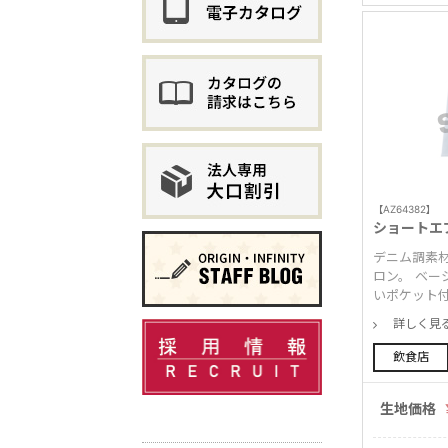
【AZ64382】
ショートエ
デニム調素
ロン。 ベー
いポケット
詳しく見
飲食店
生地価格