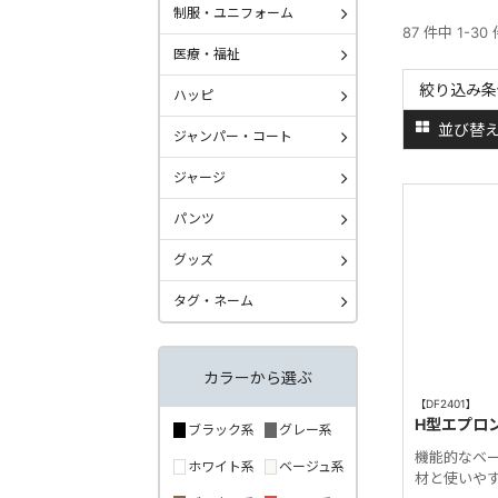
制服・ユニフォーム
87 件中 1-30
医療・福祉
絞り込み条
ハッピ
並び替
ジャンパー・コート
ジャージ
パンツ
グッズ
タグ・ネーム
カラーから選ぶ
【DF2401】
H型エプロ
ブラック系
グレー系
機能的なベ
ホワイト系
ベージュ系
材と使いや