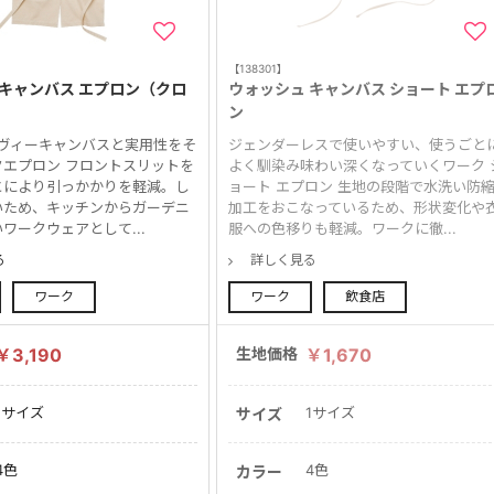
【138301】
 キャンバス エプロン（クロ
ウォッシュ キャンバス ショート エプ
ン
.のヘヴィーキャンバスと実用性をそ
ジェンダーレスで使いやすい、使うごと
クエプロン フロントスリットを
よく馴染み味わい深くなっていくワーク 
とにより引っかかりを軽減。し
ョート エプロン 生地の段階で水洗い防
いため、キッチンからガーデニ
加工をおこなっているため、形状変化や
ワークウェアとして...
服への色移りも軽減。ワークに徹...
る
詳しく見る
ワーク
ワーク
飲食店
￥3,190
生地価格
￥1,670
1サイズ
1サイズ
サイズ
4色
4色
カラー