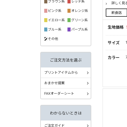
ブラウン系
レッド系
詳しく見
ピンク系
オレンジ系
飲食店
イエロー系
グリーン系
生地価格
ブルー系
パープル系
その他
サイズ
カラー
ご注文方法を選ぶ
プリントアイテムから
おまかせ提案
FAXオーダーシート
わからないときは
ご注文ガイド