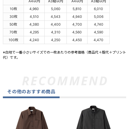
A4以内
A3縦以内
A4以内
A3縦以内
10枚
4,960
5,060
5,810
6,010
30枚
4,510
4,543
4,940
5,006
50枚
4,380
4,400
4,700
4,740
70枚
4,295
4,310
4,560
4,590
100枚
4,240
4,250
4,450
4,470
※白地で一番小さいサイズでの一枚あたりの参考価格（商品代＋版代＋プリント
代）です。
その他のおすすめ商品