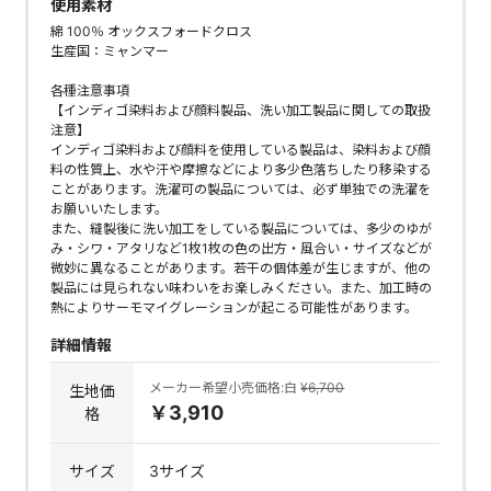
使用素材
綿 100％ オックスフォードクロス
生産国：ミャンマー
各種注意事項
【インディゴ染料および顔料製品、洗い加工製品に関しての取扱
注意】
インディゴ染料および顔料を使用している製品は、染料および顔
料の性質上、水や汗や摩擦などにより多少色落ちしたり移染する
ことがあります。洗濯可の製品については、必ず単独での洗濯を
お願いいたします。
また、縫製後に洗い加工をしている製品については、多少のゆが
み・シワ・アタリなど1枚1枚の色の出方・風合い・サイズなどが
微妙に異なることがあります。若干の個体差が生じますが、他の
製品には見られない味わいをお楽しみください。また、加工時の
熱によりサーモマイグレーションが起こる可能性があります。
詳細情報
メーカー希望小売価格:白
¥6,700
生地価
￥3,910
格
サイズ
3サイズ