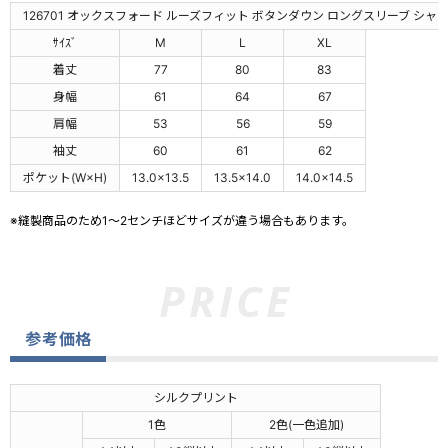
126701 オックスフォード ルーズフィット ボタンダウン ロングスリーブ シャ
ｻｲｽﾞ
M
L
XL
着丈
77
80
83
身幅
61
64
67
肩幅
53
56
59
袖丈
60
61
62
ポケット(W×H)
13.0×13.5
13.5×14.0
14.0×14.5
※縫製商品のため1～2センチほどサイズが違う場合もあります。
参考価格
シルクプリント
1色
2色(一色追加)