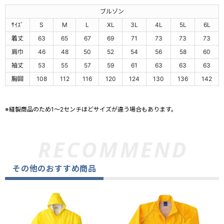
ブルゾン
ｻｲｽﾞ
S
M
L
XL
3L
4L
5L
6L
着丈
63
65
67
69
71
73
73
73
肩巾
46
48
50
52
54
56
58
60
袖丈
53
55
57
59
61
63
63
63
胸囲
108
112
116
120
124
130
136
142
※縫製商品のため1～2センチほどサイズが違う場合もあります。
その他のおすすめ商品