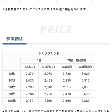
※縫製商品のため1～2センチほどサイズが違う場合もあります。
参考価格
シルクプリント
1色
2色(一色追加)
A4以内
A3縦以内
A4以内
A3縦以内
10枚
2,870
2,970
3,720
3,920
30枚
2,420
2,453
2,850
2,916
50枚
2,290
2,310
2,610
2,650
70枚
2,205
2,220
2,470
2,500
100枚
2,150
2,160
2,360
2,380
※白地で一番小さいサイズでの一枚あたりの参考価格（商品代＋版代＋プリント