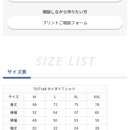
相談しながら作りたい方
プリントご相談フォーム
サイズ表
TDT148 タイダイＴシャツ
サイズ
M
L
XL
XXL
身丈
69
72
75
78
身幅
52
54
57
60
肩幅
48
50
53
55
袖丈
20
22
24
26