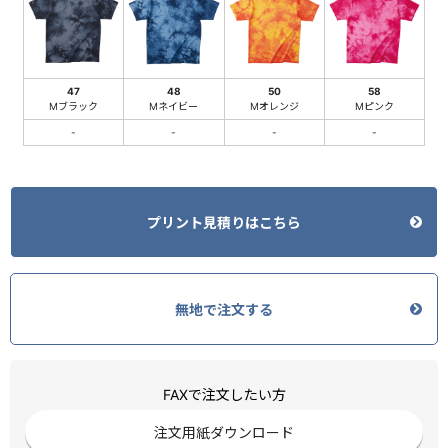
47
48
50
58
Mブラック
Mネイビー
Mオレンジ
Mピンク
-
-
-
-
プリント見積りはこちら
無地で注文する
FAXで注文したい方
注文用紙ダウンロード