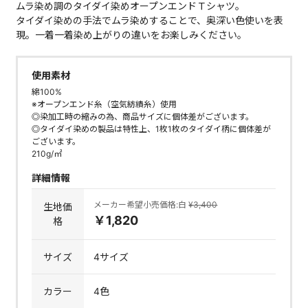
ムラ染め調のタイダイ染めオープンエンドＴシャツ。
タイダイ染めの手法でムラ染めすることで、奥深い色使いを表
現。一着一着染め上がりの違いをお楽しみください。
使用素材
綿100%
※オープンエンド糸（空気紡績糸）使用
◎染加工時の縮みの為、商品サイズに個体差がございます。
◎タイダイ染めの製品は特性上、1枚1枚のタイダイ柄に個体差が
ございます。
210g/㎡
詳細情報
メーカー希望小売価格:白
¥3,400
生地価
￥1,820
格
サイズ
4サイズ
カラー
4色