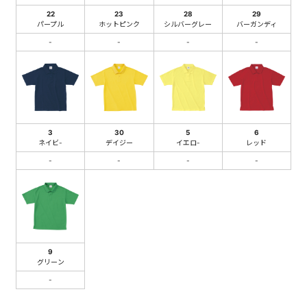
22
23
28
29
パープル
ホットピンク
シルバーグレー
バーガンディ
-
-
-
-
3
30
5
6
ネイビ-
デイジー
イエロ-
レッド
-
-
-
-
9
グリーン
-