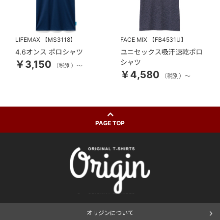
LIFEMAX
【MS3118】
FACE MIX
【FB4531U】
4.6オンス ポロシャツ
ユニセックス吸汗速乾ポロ
シャツ
￥3,150
（税別）～
￥4,580
（税別）～
PAGE TOP
オリジンについて