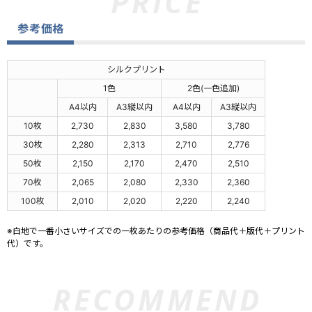
参考価格
シルクプリント
1色
2色(一色追加)
A4以内
A3縦以内
A4以内
A3縦以内
10枚
2,730
2,830
3,580
3,780
30枚
2,280
2,313
2,710
2,776
50枚
2,150
2,170
2,470
2,510
70枚
2,065
2,080
2,330
2,360
100枚
2,010
2,020
2,220
2,240
※白地で一番小さいサイズでの一枚あたりの参考価格（商品代＋版代＋プリント
代）です。