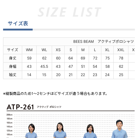
サイズ表
BEES BEAM アクティブポロシャツ
サイズ
WM
WL
XS
S
M
L
XL
XXL
XX
身丈
59
62
60
64
69
72
75
78
8
身幅
43
45.5
43
47
51
54
58
62
6
袖丈
14
15
20
21
22
23
24
25
2
※縫製商品のため1～2センチほどサイズが違う場合もあります。