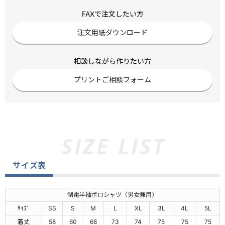
FAXで注文したい方
注文用紙ダウンロード
相談しながら作りたい方
プリントご相談フォーム
サイズ表
制電半袖ポロシャツ（男女兼用）
ｻｲｽﾞ
SS
S
M
L
XL
3L
4L
5L
着丈
58
60
68
73
74
75
75
75