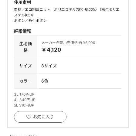
使用素材
素材／エコ制電ニット ポリエステル78%･綿22%･（再生ポリエ
ステル)65%
ボタン／糸付ボタン
詳細情報
メーカー希望小売価格:白
¥6,900
生地価
￥4,120
格
サイズ
8サイズ
カラー
6色
3L 170円UP
4L 340円UP
5L 510円UP
お気に入り