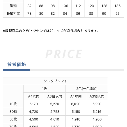
胸廻
82
88
98
106
112
120
128
136
長袖裄丈
78
80
82
84
86
88
90
92
※縫製商品のため1～2センチほどサイズが違う場合もあります。
参考価格
シルクプリント
1色
2色(一色追加)
A4以内
A3縦以内
A4以内
A3縦以内
10枚
5,170
5,270
6,020
6,220
30枚
4,720
4,753
5,150
5,216
50枚
4,590
4,610
4,910
4,950
70枚
4,505
4,520
4,770
4,800