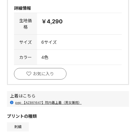
詳細情報
生地価
￥4,290
格
サイズ
6サイズ
カラー
4色
お気に入り
上着はこちら
pep 【AZ861647】院内着上着（男女兼用）
プリントの種類
刺繍