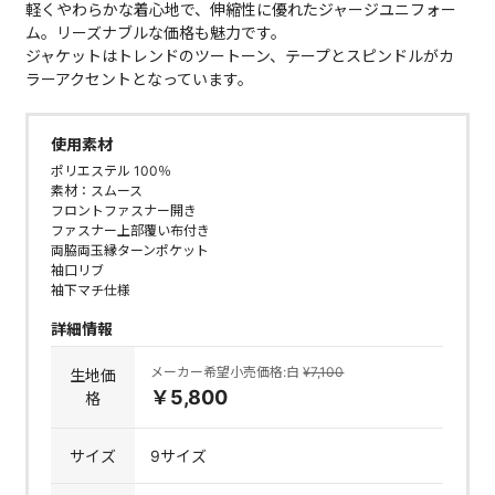
軽くやわらかな着心地で、伸縮性に優れたジャージユニフォー
ム。リーズナブルな価格も魅力です。
ジャケットはトレンドのツートーン、テープとスピンドルがカ
ラーアクセントとなっています。
使用素材
ポリエステル 100％
素材：スムース
フロントファスナー開き
ファスナー上部覆い布付き
両脇両玉縁ターンポケット
袖口リブ
袖下マチ仕様
詳細情報
メーカー希望小売価格:白
¥7,100
生地価
￥5,800
格
サイズ
9サイズ