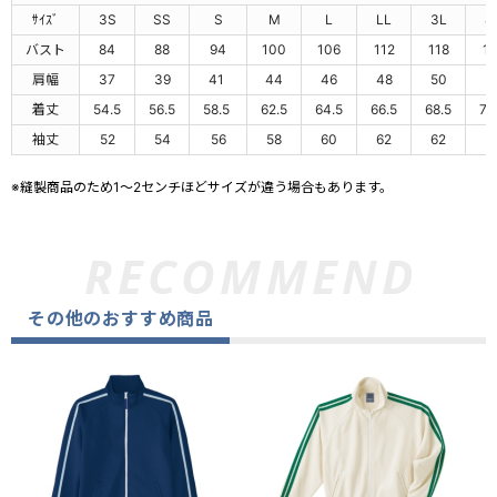
ｻｲｽﾞ
3S
SS
S
M
L
LL
3L
4
バスト
84
88
94
100
106
112
118
12
肩幅
37
39
41
44
46
48
50
5
着丈
54.5
56.5
58.5
62.5
64.5
66.5
68.5
70
袖丈
52
54
56
58
60
62
62
6
※縫製商品のため1～2センチほどサイズが違う場合もあります。
その他のおすすめ商品