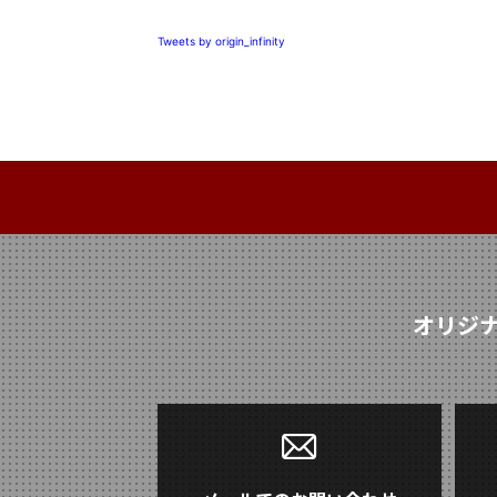
Tweets by origin_infinity
オリジ