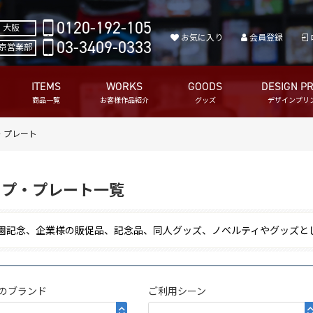
0120-192-105
大阪
お気に入り
会員登録
03-3409-0333
京営業部
ITEMS
WORKS
GOODS
DESIGN PR
商品一覧
お客様作品紹介
グッズ
デザインプリ
・プレート
ップ・プレート一覧
園記念、企業様の販促品、記念品、同人グッズ、ノベルティやグッズと
のブランド
ご利用シーン