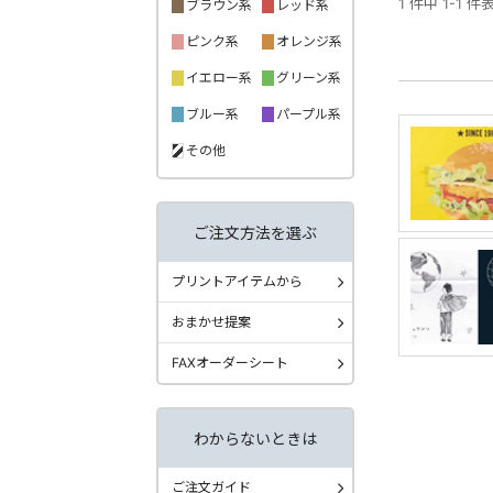
1 件中 1-1 件
ブラウン系
レッド系
ピンク系
オレンジ系
イエロー系
グリーン系
ブルー系
パープル系
その他
ご注文方法を選ぶ
プリントアイテムから
おまかせ提案
FAXオーダーシート
わからないときは
ご注文ガイド