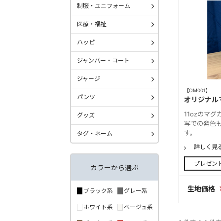
制服・ユニフォーム
医療・福祉
ハッピ
ジャンパー・コート
ジャージ
【OM001】
パンツ
オリジナル
11ozのマ
グッズ
写での発色
す。
タグ・ネーム
詳しく見
プレゼン
カラーから選ぶ
生地価格
ブラック系
グレー系
ホワイト系
ベージュ系