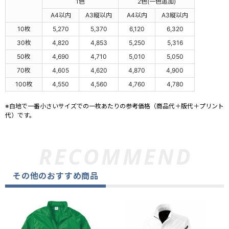
1色
2色(一色追加)
A4以内
A3縦以内
A4以内
A3縦以内
10枚
5,270
5,370
6,120
6,320
30枚
4,820
4,853
5,250
5,316
50枚
4,690
4,710
5,010
5,050
70枚
4,605
4,620
4,870
4,900
100枚
4,550
4,560
4,760
4,780
※白地で一番小さいサイズでの一枚あたりの参考価格（商品代＋版代＋プリント
代）です。
その他のおすすめ商品