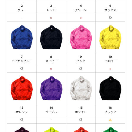
2
3
4
6
グレー
レッド
グリーン
サックス
-
×
×
◎
7
8
9
10
ロイヤルブルー
ネイビー
ピンク
イエロー
◎
×
◎
×
13
14
15
16
オレンジ
パープル
ホワイト
ブラック
◎
-
◎
△