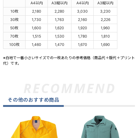
A4以内
A3縦以内
A4以内
A3縦以内
10枚
2,180
2,280
3,030
3,230
30枚
1,730
1,763
2,160
2,226
50枚
1,600
1,620
1,920
1,960
70枚
1,515
1,530
1,780
1,810
100枚
1,460
1,470
1,670
1,690
※白地で一番小さいサイズでの一枚あたりの参考価格（商品代＋版代＋プリント
代）です。
その他のおすすめ商品