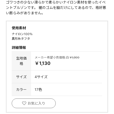
ゴワつきの少ない滑らかで柔らかいナイロン素材を使ったイベ
ントブルゾンです。 裾のゴムを脇だけにしてあるので、格好悪
い膨らみがありません。
使用素材
ナイロン100％
異形糸タフタ
詳細情報
メーカー希望小売価格:白
¥1,900
生地価
￥1,130
格
サイズ
4サイズ
カラー
17色
お気に入り