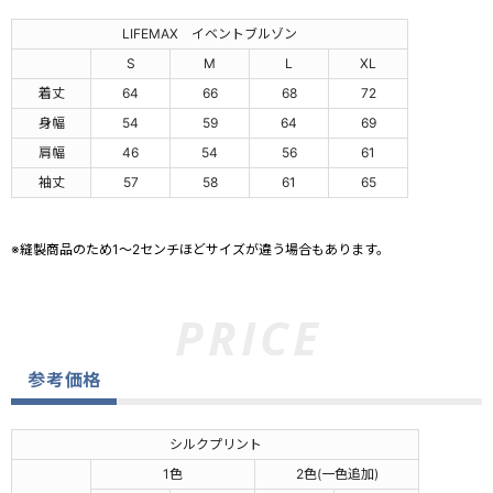
LIFEMAX イベントブルゾン
S
M
L
XL
着丈
64
66
68
72
身幅
54
59
64
69
肩幅
46
54
56
61
袖丈
57
58
61
65
※縫製商品のため1～2センチほどサイズが違う場合もあります。
参考価格
シルクプリント
1色
2色(一色追加)