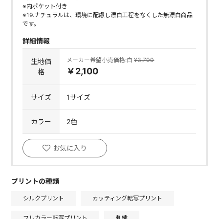
※内ポケット付き
※19.ナチュラルは、環境に配慮し漂白工程をなくした無漂白商品
です。
詳細情報
メーカー希望小売価格:白
¥3,700
生地価
￥2,100
格
サイズ
1サイズ
カラー
2色
お気に入り
プリントの種類
シルクプリント
カッティング転写プリント
フルカラー転写プリント
刺繍