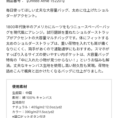
商品番号：【United Athle 152201】
毎日使ってほしい丈夫な大容量バッグ、太めに仕上げたショル
ダーがアクセント。
1800年代後半のアメリカにルーツをもつニュースペーパーバッ
グを現代風にアレンジ。試行錯誤を重ねたショルダーストラッ
プがアクセントの大容量マルチバッグです。体にフィットする
太めのショルダーストラップは、重い荷物を入れても肩が痛く
なりにくく、両手があくので通勤通学にもおすすめ。スマホが
すっぽり入るサイズの使いやすい内ポケットは、大容量バッグ
特有の「中に入れた小物が見つからない！」というお悩みも解
消。丈夫なキャンバス生地を使用し高い耐久性も実現。荷物を
詰めこんで颯爽と出かけたくなるバッグに仕上がりました。
使用素材
生産国： 中国
素材： 綿 100％ キャンバス
生地目付
ナチュラル：405g/m2 12.0oz/yd2
カラー：390g/m211.5oz/yd2
※袋口ドットボタン付き