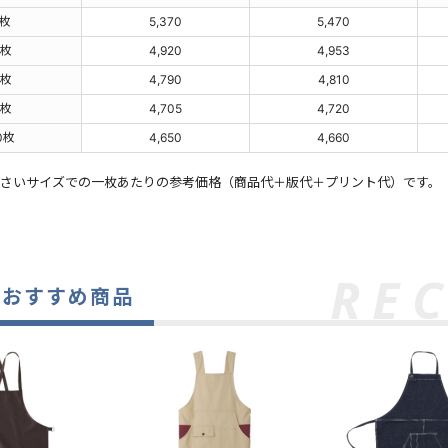
0枚
5,370
5,470
0枚
4,920
4,953
0枚
4,790
4,810
0枚
4,705
4,720
0枚
4,650
4,660
小さいサイズでの一枚あたりの参考価格（商品代＋版代＋プリント代）です。
のおすすめ商品