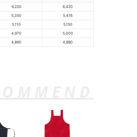
6,220
6,420
5,350
5,416
5,110
5,150
4,970
5,000
4,860
4,880