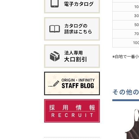
1
3
5
7
10
※白地で一番
その他