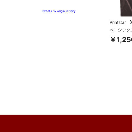
Tweets by origin_infinity
Printstar
【
ベーシック
￥1,25