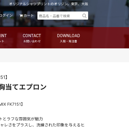
オリジナルシャツプリントのオリジン。東京、大阪
ログイン
カート
INT
CONTACT
DOWNLOAD
ント
お問い合わせ
入稿・発注書
151】
胸当てエプロン
MIX
FK7151
】
トとラフな雰囲気が魅力
ャレさをプラスし、洗練された印象を与えるヒ