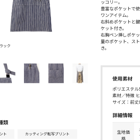
ッコリー。
豊富なポケットで使
ワンアイテム。
右斜めポケットと鍵
ケット付き。
右胸ペン挿しポケッ
量のポケット、スト
ブラック
き。
使用素材
ポリエステル5
素材／特徴 
サイズ：前丈9
詳細情報
種類
生地価
ント
カッティング転写プリント
格