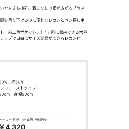
いやすさも抜群。着こなしの幅が広がるプラス
類を吊り下げるのに便利なＤカンとペン挿しポ
ト、前二重ポケット、計4ヵ所に収納できる大容
ラップは自由にサイズ調節ができるＤカン付
0%、綿50%
ヒッコリーストライプ
0cm 身幅80cm
メーカー希望小売価格:
¥5,300
￥4,320