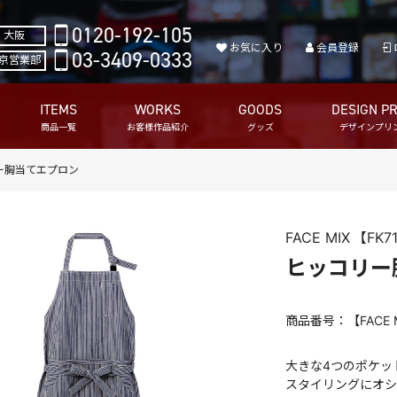
0120-192-105
大阪
お気に入り
会員登録
03-3409-0333
京営業部
ITEMS
WORKS
GOODS
DESIGN PR
商品一覧
お客様作品紹介
グッズ
デザインプリ
ー胸当てエプロン
FACE MIX
【FK7
ヒッコリー
商品番号：【FACE 
大きな4つのポケッ
スタイリングにオシ