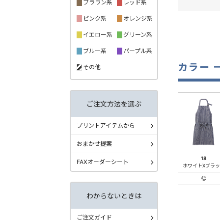
ブラウン系
レッド系
ピンク系
オレンジ系
イエロー系
グリーン系
ブルー系
パープル系
カラー 
その他
ご注文方法を選ぶ
プリントアイテムから
おまかせ提案
18
FAXオーダーシート
ホワイトXブラ
◎
わからないときは
ご注文ガイド