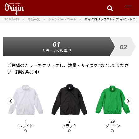
TOP PAGE
商品一覧
ジャンパー・コート
マイクロリップストップ イベント ブ
カラー / 枚数選択
ご希望のカラーをクリックし、数量・サイズを設定してくださ
い（複数選択可）
1
2
29
ホワイト
ブラック
グリーン
◎
◎
◎