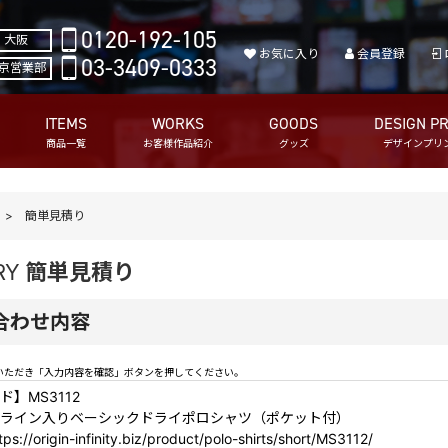
0120-192-105
大阪
お気に入り
会員登録
03-3409-0333
京営業部
ITEMS
WORKS
GOODS
DESIGN PR
商品一覧
お客様作品紹介
グッズ
デザインプリ
簡単見積り
RY
簡単見積り
合わせ内容
いただき「入力内容を確認」ボタンを押してください。
】MS3112
ライン入りベーシックドライポロシャツ（ポケット付）
://origin-infinity.biz/product/polo-shirts/short/MS3112/