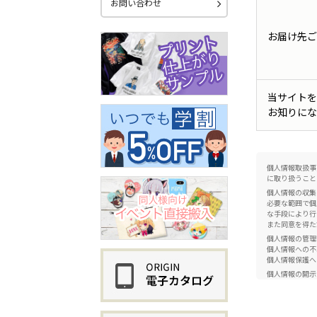
お問い合わせ
お届け先ご
当サイトを
お知りにな
個人情報取扱事
に取り扱うこと
個人情報の収集
必要な範囲で個
な手段により行
また同意を得た
個人情報の管理
個人情報への不
個人情報保護へ
個人情報の開示
正当な理由がな
らに関する個人
社内体制