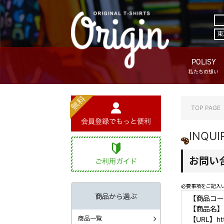
東
POLISY
私たちの想い
TOP PAGE
INQUI
お問い
必要事項をご記入
商品から選ぶ
【商品コード
【商品名】
商品一覧
【URL】https