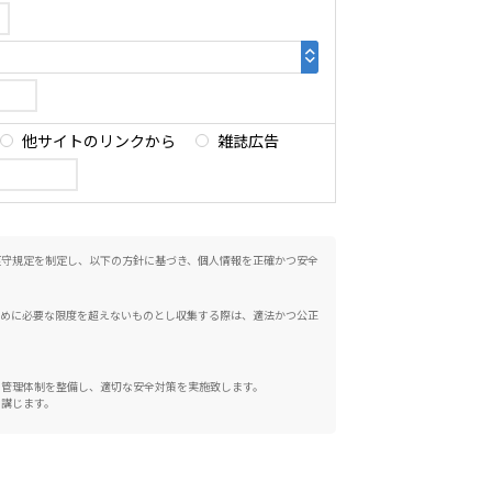
他サイトのリンクから
雑誌広告
遵守規定を制定し、以下の方針に基づき、個人情報を正確かつ安全
ために必要な限度を超えないものとし収集する際は、適法かつ公正
、管理体制を整備し、適切な安全対策を実施致します。
を講じます。
望される場合は、合理的な範囲で対応いたします。ご本人より、自
るときは、変更、削除を行います。