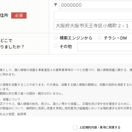
〒
住所
検索エンジンから
チラシ・DM
どこで
その他
りましたか？
業として、個人情報の保護を事業運営上の最重要事項の一つと位置づけ、個人情報保護に関する、
に努めます。
人情報を収集することがあります。その場合、収集する個人情報の範囲は、収集の目的を達成する
います。
範囲以外の第三者への提供・開示は行いません。
、保護について
正アクセス、個人情報の紛失、改ざん、漏えい等から保護し、正確性及び安全性を確保するために
の取組みについて、継続的に見直し改善を実施し技術面及び組織面において合理的適正な安全対策
および変更、削除等
い限り個人情報を、第三者に開示、提供することはありません。個人情報の確認をご本人自らが希
情報の変更、削除のお申し出があったときは、その調査を行い、変更、削除を必要とする事由があ
上記規約内容・条項に同意する